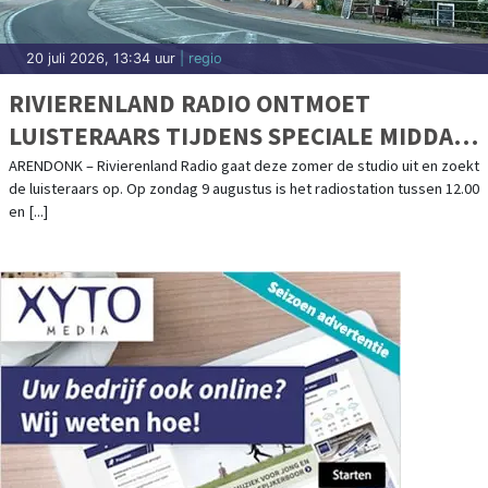
20 juli 2026, 13:34 uur
| regio
RIVIERENLAND RADIO ONTMOET
LUISTERAARS TIJDENS SPECIALE MIDDAG
IN ARENDONK
ARENDONK – Rivierenland Radio gaat deze zomer de studio uit en zoekt
de luisteraars op. Op zondag 9 augustus is het radiostation tussen 12.00
en [...]