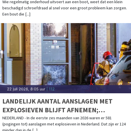
BOOTONDERHOUD
Wie regelmatig onderhoud uitvoert aan een boot, weet dat een klein
beschadigd schroefdraad al snel voor een groot probleem kan zorgen.
Een bout die [...]
22 juli 2026, 8:05 uur
| 112
LANDELIJK AANTAL AANSLAGEN MET
EXPLOSIEVEN BLIJFT AFNEMEN;
AANSLAGENPROBLEMATIEK BLIJFT
NEDERLAND - In de eerste zes maanden van 2026 waren er 581
(pogingen tot) aanslagen met explosieven in Nederland. Dat zijn er 124
ERNSTIG
minder dan in de [...]