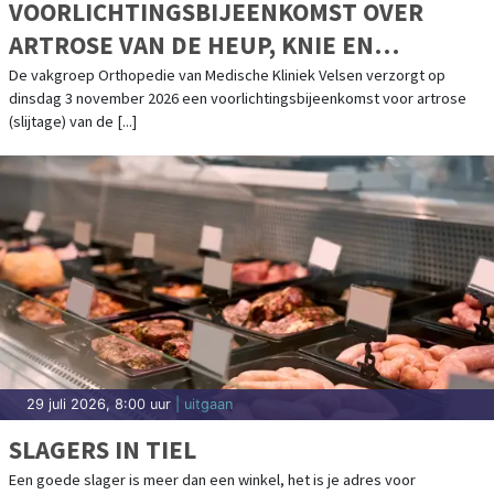
VOORLICHTINGSBIJEENKOMST OVER
ARTROSE VAN DE HEUP, KNIE EN
SCHOUDER IN MEDISCHE KLINIEK VELSEN
De vakgroep Orthopedie van Medische Kliniek Velsen verzorgt op
dinsdag 3 november 2026 een voorlichtingsbijeenkomst voor artrose
(slijtage) van de [...]
29 juli 2026, 8:00 uur
| uitgaan
SLAGERS IN TIEL
Een goede slager is meer dan een winkel, het is je adres voor