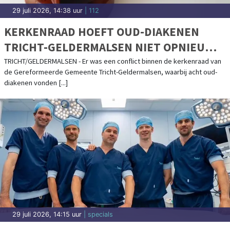
29 juli 2026, 14:38 uur
| 112
KERKENRAAD HOEFT OUD-DIAKENEN
TRICHT-GELDERMALSEN NIET OPNIEUW
TOE TE LATEN
TRICHT/GELDERMALSEN - Er was een conflict binnen de kerkenraad van
de Gereformeerde Gemeente Tricht-Geldermalsen, waarbij acht oud-
diakenen vonden [...]
29 juli 2026, 14:15 uur
| specials