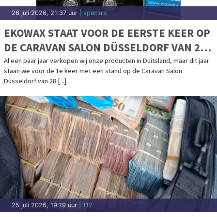
26 juli 2026, 21:37 uur
| specials
EKOWAX STAAT VOOR DE EERSTE KEER OP
DE CARAVAN SALON DÜSSELDORF VAN 28
AUGUSTUS T/M 6 SEPTEMBER
Al een paar jaar verkopen wij onze producten in Duitsland, maar dit jaar
staan we voor de 1e keer met een stand op de Caravan Salon
Düsseldorf van 28 [...]
25 juli 2026, 19:19 uur
| 112