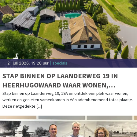
21 juli 2026, 19:20 uur
| specials
STAP BINNEN OP LAANDERWEG 19 IN
HEERHUGOWAARD WAAR WONEN,
WERKEN EN GENIETEN SAMENKOMEN
Stap binnen op Laanderweg 19, 19A en ontdek een plek waar wonen,
werken en genieten samenkomen in één adembenemend totaalplaatje.
Deze rietgedekte [...]