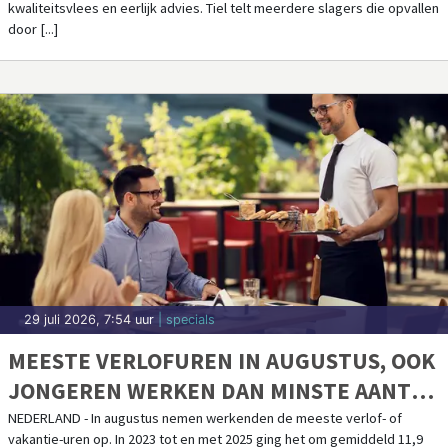
kwaliteitsvlees en eerlijk advies. Tiel telt meerdere slagers die opvallen
door [...]
29 juli 2026, 7:54 uur
| specials
MEESTE VERLOFUREN IN AUGUSTUS, OOK
JONGEREN WERKEN DAN MINSTE AANTAL
UREN
NEDERLAND - In augustus nemen werkenden de meeste verlof- of
vakantie-uren op. In 2023 tot en met 2025 ging het om gemiddeld 11,9