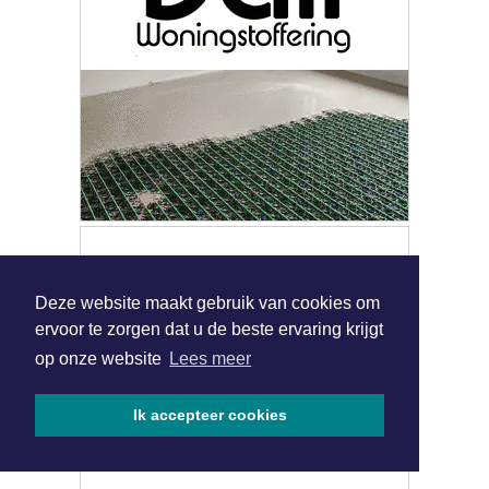
|
Nieuws | Sport | Evenementen
Hoofdvestiging:
van Benthuizenlaan 1
1701 BZ Heerhugowaard
072 8200 600
Deze website maakt gebruik van cookies om
redactie@xyto.nl
ervoor te zorgen dat u de beste ervaring krijgt
www.xyto.nl
op onze website
Lees meer
SOCIAL MEDIA
Ik accepteer cookies
NIEUWSBRIEF AANMELDEN