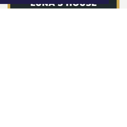
|
Nieuws | Sport | Evenementen
Hoofdvestiging:
van Benthuizenlaan 1
1701 BZ Heerhugowaard
072 8200 600
redactie@xyto.nl
www.xyto.nl
SOCIAL MEDIA