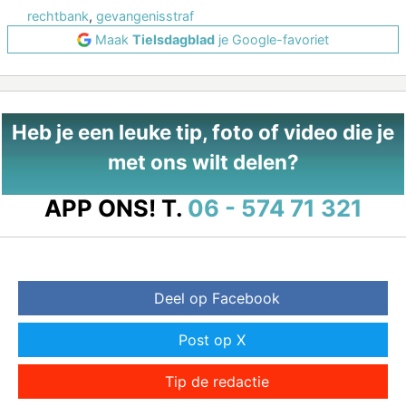
rechtbank
,
gevangenisstraf
Maak
Tielsdagblad
je Google-favoriet
Heb je een leuke tip, foto of video die je
met ons wilt delen?
APP ONS!
T.
06 - 574 71 321
Deel op Facebook
Post op X
Tip de redactie