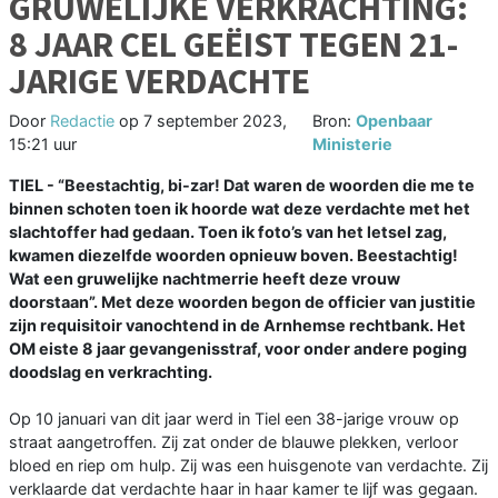
GRUWELIJKE VERKRACHTING:
8 JAAR CEL GEËIST TEGEN 21-
JARIGE VERDACHTE
Door
Redactie
op
7 september 2023,
Bron:
Openbaar
15:21 uur
Ministerie
TIEL - “Beestachtig, bi-zar! Dat waren de woorden die me te
binnen schoten toen ik hoorde wat deze verdachte met het
slachtoffer had gedaan. Toen ik foto’s van het letsel zag,
kwamen diezelfde woorden opnieuw boven. Beestachtig!
Wat een gruwelijke nachtmerrie heeft deze vrouw
doorstaan”. Met deze woorden begon de officier van justitie
zijn requisitoir vanochtend in de Arnhemse rechtbank. Het
OM eiste 8 jaar gevangenisstraf, voor onder andere poging
doodslag en verkrachting.
Op 10 januari van dit jaar werd in Tiel een 38-jarige vrouw op
straat aangetroffen. Zij zat onder de blauwe plekken, verloor
bloed en riep om hulp. Zij was een huisgenote van verdachte. Zij
verklaarde dat verdachte haar in haar kamer te lijf was gegaan.