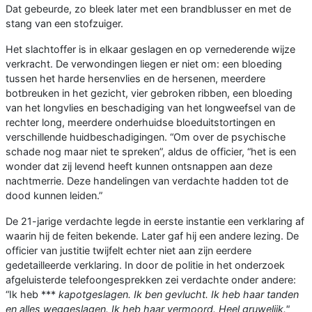
Dat gebeurde, zo bleek later met een brandblusser en met de
stang van een stofzuiger.
Het slachtoffer is in elkaar geslagen en op vernederende wijze
verkracht. De verwondingen liegen er niet om: een bloeding
tussen het harde hersenvlies en de hersenen, meerdere
botbreuken in het gezicht, vier gebroken ribben, een bloeding
van het longvlies en beschadiging van het longweefsel van de
rechter long, meerdere onderhuidse bloeduitstortingen en
verschillende huidbeschadigingen. “Om over de psychische
schade nog maar niet te spreken”, aldus de officier, “het is een
wonder dat zij levend heeft kunnen ontsnappen aan deze
nachtmerrie. Deze handelingen van verdachte hadden tot de
dood kunnen leiden.”
De 21-jarige verdachte legde in eerste instantie een verklaring af
waarin hij de feiten bekende. Later gaf hij een andere lezing. De
officier van justitie twijfelt echter niet aan zijn eerdere
gedetailleerde verklaring. In door de politie in het onderzoek
afgeluisterde telefoongesprekken zei verdachte onder andere:
“Ik heb ***
kapotgeslagen. Ik ben gevlucht. Ik heb haar tanden
en alles weggeslagen. Ik heb haar vermoord. Heel gruwelijk."