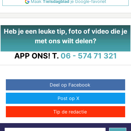
Maak
Tielsdagblad
je Google-favoriet
Heb je een leuke tip, foto of video die je
met ons wilt delen?
APP ONS!
T.
06 - 574 71 321
Deel op Facebook
Post op X
Tip de redactie