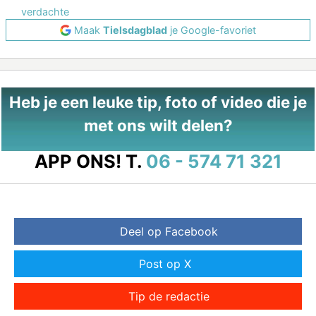
verdachte
Maak
Tielsdagblad
je Google-favoriet
Heb je een leuke tip, foto of video die je
met ons wilt delen?
APP ONS!
T.
06 - 574 71 321
Deel op Facebook
Post op X
Tip de redactie