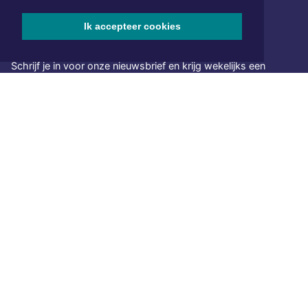
Ik accepteer cookies
NIEUWSBRIEF AANMELDEN
Schrijf je in voor onze nieuwsbrief en krijg wekelijks een
samenvatting van alle gebeurtenissen uit jouw regio.
Aanmelden
ONLINE DAGBLADEN