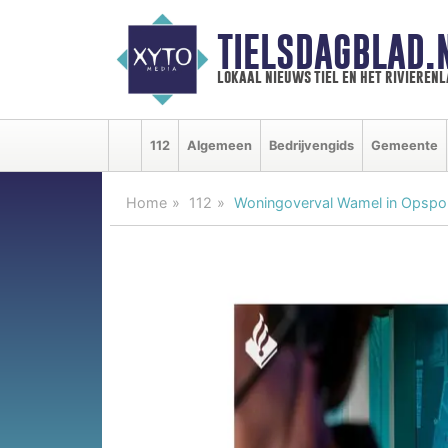
TIELSDAGBLAD.
lokaal nieuws tiel en het rivieren
112
Algemeen
Bedrijvengids
Gemeente
Home
112
Woningoverval Wamel in Opspo