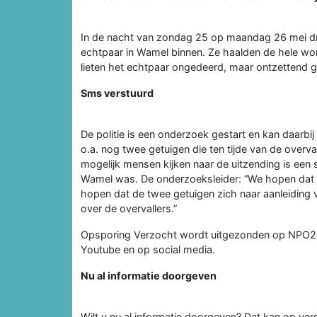
In de nacht van zondag 25 op maandag 26 mei dr
echtpaar in Wamel binnen. Ze haalden de hele wo
lieten het echtpaar ongedeerd, maar ontzettend 
Sms verstuurd
De politie is een onderzoek gestart en kan daarbij
o.a. nog twee getuigen die ten tijde van de overv
mogelijk mensen kijken naar de uitzending is een 
Wamel was. De onderzoeksleider: “We hopen dat
hopen dat de twee getuigen zich naar aanleiding 
over de overvallers.”
Opsporing Verzocht wordt uitgezonden op NPO2 o
Youtube en op social media.
Nu al informatie doorgeven
Wilt u nu al informatie doorgeven? Dat kan op ver