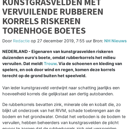
KUNSTGRASVELDEN MET
VERVUILENDE RUBBEREN
KORRELS RISKEREN
TORENHOGE BOETES
Door
Redactie
op
27 december 2019, 7:55 uur
Bron:
NH Nieuws
NEDERLAND - Eigenaren van kunstgrasvelden riskeren
duizenden euro's boete, omdat rubberkorrels het milieu
vervuilen. Dat meldt
Trouw
. Via de schoenen en kleding van
spelers, en ook door wind en regen, komen deze korrels
terecht op de grond buiten het speelveld.
Van ieder kunstgrasveld verdwijnt naar schatting jaarlijks een
hoeveelheid korrels die gelijkstaat aan dertig autobanden.
De rubberkorrels bevatten zink, minerale olie en kobalt die, zo
blijkt uit onderzoek van het RIVM, schade toebrengen aan de
bodem en het grondwater. Omdat het verboden is de bodem te
vervuilen, hebben beheerders van kunstgrasvelden de plicht
ervoor te zorgen dat de rubberkorrels zich niet verspreiden.