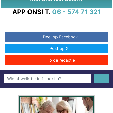
APP ONS!
T.
06 - 574 71 321
Deel op Facebook
Post op X
Tip de redactie