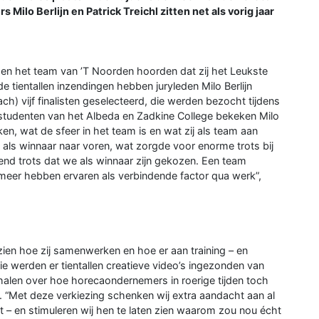
Milo Berlijn en Patrick Treichl zitten net als vorig jaar
toen het team van ’T Noorden hoorden dat zij het Leukste
tientallen inzendingen hebben juryleden Milo Berlijn
ach) vijf finalisten geselecteerd, die werden bezocht tijdens
udenten van het Albeda en Zadkine College bekeken Milo
, wat de sfeer in het team is en wat zij als team aan
 als winnaar naar voren, wat zorgde voor enorme trots bij
end trots dat we als winnaar zijn gekozen. Een team
g meer hebben ervaren als verbindende factor qua werk”,
ien hoe zij samenwerken en hoe er aan training – en
ie werden er tientallen creatieve video’s ingezonden van
alen over hoe horecaondernemers in roerige tijden toch
“Met deze verkiezing schenken wij extra aandacht aan al
– en stimuleren wij hen te laten zien waarom zou nou écht