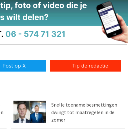
ip, foto of video die je
s wilt delen?
.
06 - 574 71 321
Post op X
Tip de redactie
e
Snelle toename besmettingen
en
dwingt tot maatregelen in de
zomer