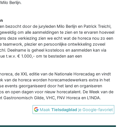
ilo Berlijn.
en
 bezocht door de juryleden Milo Berlijn en Patrick Treichl,
is geweldig om alle aanmeldingen te zien en te ervaren hoeveel
ens deze verkiezing zien we echt wat de horeca nou zo een
 teamwork, plezier en persoonlijke ontwikkeling zoveel
chl. Deelname is geheel kosteloos en aanmelden kan via
que t.w.v. € 1.000,- om te besteden aan een
e horeca, de XXL editie van de Nationale Horecadag en vindt
eek van de horeca worden horecamedewerkers extra in het
se events georganiseerd door het land en organiseren
ps en open dagen voor nieuw horecatalent. De Week van de
het Gastronomisch Gilde, VHC, FNV Horeca en L1NDA.
Maak
Tielsdagblad
je Google-favoriet