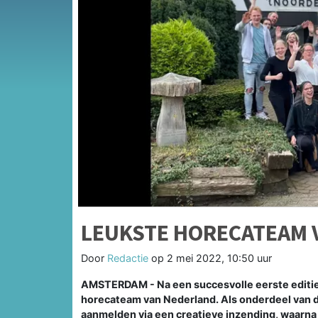
LEUKSTE HORECATEAM 
Door
Redactie
op
2 mei 2022, 10:50 uur
AMSTERDAM - Na een succesvolle eerste editie s
horecateam van Nederland. Als onderdeel van 
aanmelden via een creatieve inzending, waarna 