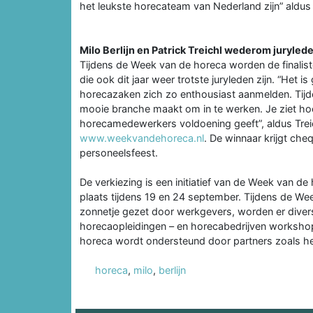
het leukste horecateam van Nederland zijn” aldus M
Milo Berlijn en Patrick Treichl wederom juryled
Tijdens de Week van de horeca worden de finalisten
die ook dit jaar weer trotste juryleden zijn. “Het 
horecazaken zich zo enthousiast aanmelden. Tijd
mooie branche maakt om in te werken. Je ziet hoe
horecamedewerkers voldoening geeft”, aldus Trei
www.weekvandehoreca.nl
. De winnaar krijgt che
personeelsfeest.
De verkiezing is een initiatief van de Week van d
plaats tijdens 19 en 24 september. Tijdens de W
zonnetje gezet door werkgevers, worden er diver
horecaopleidingen – en horecabedrijven worksho
horeca wordt ondersteund door partners zoals 
horeca
,
milo
,
berlijn