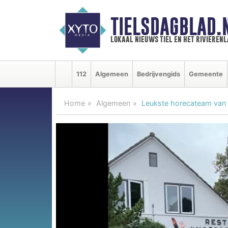
TIELSDAGBLAD.
lokaal nieuws tiel en het rivieren
112
Algemeen
Bedrijvengids
Gemeente
Home
Algemeen
Leukste horecateam van