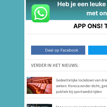
Heb je een leuke t
met on
APP ONS!
T
Deel op Facebook
VERDER IN HET NIEUWS:
Gedeeltelijke lockdown van dri
weken: Horeca eerder dicht, ge
publiek bij sportwedstrijden