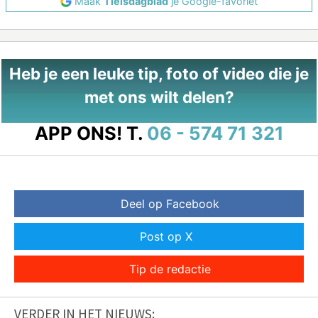
Maak
Tielsdagblad
je Google-favoriet
Heb je een leuke tip, foto of video die je
met ons wilt delen?
APP ONS!
T.
06 - 574 71 321
Deel op Facebook
Post op X
Tip de redactie
VERDER IN HET NIEUWS: