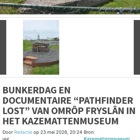
Vorige
V
BUNKERDAG EN
DOCUMENTAIRE “PATHFINDER
LOST” VAN OMRÔP FRYSLÂN IN
HET KAZEMATTENMUSEUM
Door
Redactie
op
23 mei 2026, 20:24
Bron:
uur
Kazemattenmuseum