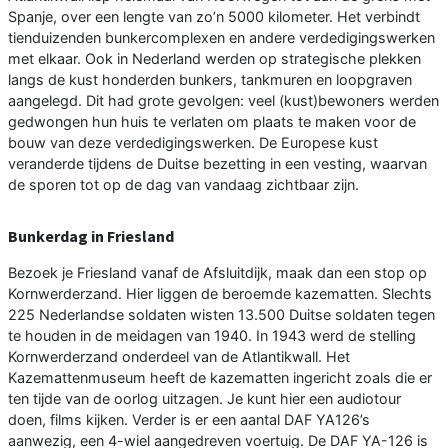
Spanje, over een lengte van zo’n 5000 kilometer. Het verbindt
tienduizenden bunkercomplexen en andere verdedigingswerken
met elkaar. Ook in Nederland werden op strategische plekken
langs de kust honderden bunkers, tankmuren en loopgraven
aangelegd. Dit had grote gevolgen: veel (kust)bewoners werden
gedwongen hun huis te verlaten om plaats te maken voor de
bouw van deze verdedigingswerken. De Europese kust
veranderde tijdens de Duitse bezetting in een vesting, waarvan
de sporen tot op de dag van vandaag zichtbaar zijn.
Bunkerdag in Friesland
Bezoek je Friesland vanaf de Afsluitdijk, maak dan een stop op
Kornwerderzand. Hier liggen de beroemde kazematten. Slechts
225 Nederlandse soldaten wisten 13.500 Duitse soldaten tegen
te houden in de meidagen van 1940. In 1943 werd de stelling
Kornwerderzand onderdeel van de Atlantikwall. Het
Kazemattenmuseum heeft de kazematten ingericht zoals die er
ten tijde van de oorlog uitzagen. Je kunt hier een audiotour
doen, films kijken. Verder is er een aantal DAF YA126’s
aanwezig, een 4-wiel aangedreven voertuig. De DAF YA-126 is