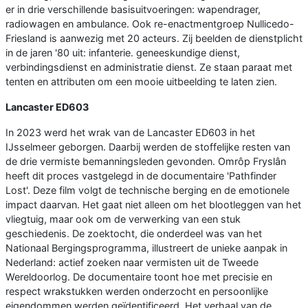
er in drie verschillende basisuitvoeringen: wapendrager,
radiowagen en ambulance. Ook re-enactmentgroep Nullicedo-
Friesland is aanwezig met 20 acteurs. Zij beelden de dienstplicht
in de jaren '80 uit: infanterie. geneeskundige dienst,
verbindingsdienst en administratie dienst. Ze staan paraat met
tenten en attributen om een mooie uitbeelding te laten zien.
Lancaster ED603
In 2023 werd het wrak van de Lancaster ED603 in het
IJsselmeer geborgen. Daarbij werden de stoffelijke resten van
de drie vermiste bemanningsleden gevonden. Omrôp Fryslân
heeft dit proces vastgelegd in de documentaire 'Pathfinder
Lost'. Deze film volgt de technische berging en de emotionele
impact daarvan. Het gaat niet alleen om het blootleggen van het
vliegtuig, maar ook om de verwerking van een stuk
geschiedenis. De zoektocht, die onderdeel was van het
Nationaal Bergingsprogramma, illustreert de unieke aanpak in
Nederland: actief zoeken naar vermisten uit de Tweede
Wereldoorlog. De documentaire toont hoe met precisie en
respect wrakstukken werden onderzocht en persoonlijke
eigendommen werden geïdentificeerd. Het verhaal van de