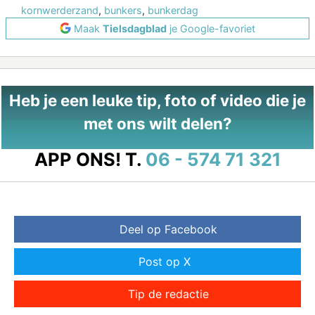
kornwerderzand
,
bunkers
,
bunkerdag
Maak
Tielsdagblad
je Google-favoriet
Heb je een leuke tip, foto of video die je
met ons wilt delen?
APP ONS!
T.
06 - 574 71 321
Deel op Facebook
Post op X
Tip de redactie