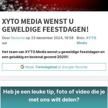
XYTO MEDIA WENST U
GEWELDIGE FEESTDAGEN!
Door
Redactie
op
23 december 2024, 16:58
Bron:
XYTO
uur
Media
Het team van XYTO Media wenst u geweldige feestdagen en
een gelukkig en bovenal gezond 2025!!
Maak
Tielsdagblad
je Google-favoriet
Heb je een leuke tip, foto of video die je
met ons wilt delen?