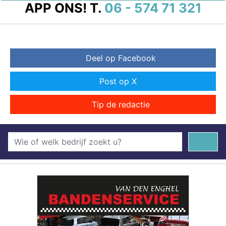
APP ONS!
T.
06 - 574 71 321
Deel op Facebook
Post op X
Tip de redactie