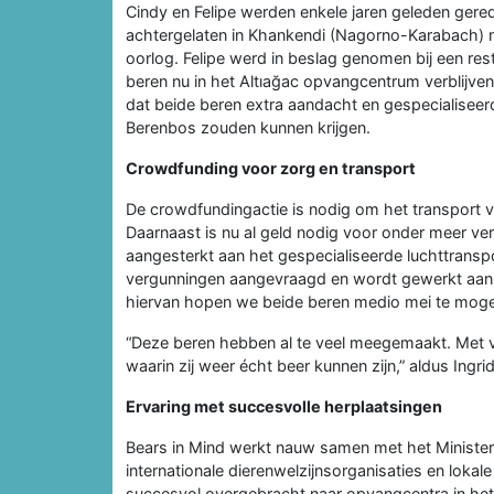
Cindy en Felipe werden enkele jaren geleden gered 
achtergelaten in Khankendi (Nagorno-Karabach) 
oorlog. Felipe werd in beslag genomen bij een res
beren nu in het Altıağac opvangcentrum verblijven
dat beide beren extra aandacht en gespecialiseer
Berenbos zouden kunnen krijgen.
Crowdfunding voor zorg en transport
De crowdfundingactie is nodig om het transport v
Daarnaast is nu al geld nodig voor onder meer v
aangesterkt aan het gespecialiseerde luchttrans
vergunningen aangevraagd en wordt gewerkt aan de
hiervan hopen we beide beren medio mei te mog
“Deze beren hebben al te veel meegemaakt. Met
waarin zij weer écht beer kunnen zijn,” aldus Ingri
Ervaring met succesvolle herplaatsingen
Bears in Mind werkt nauw samen met het Ministeri
internationale dierenwelzijnsorganisaties en lokal
succesvol overgebracht naar opvangcentra in het V