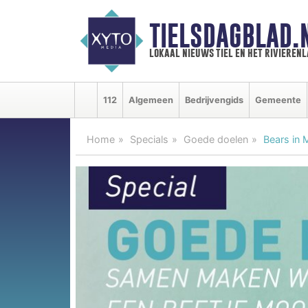
TIELSDAGBLAD.
lokaal nieuws tiel en het rivieren
112
Algemeen
Bedrijvengids
Gemeente
Home
Specials
Goede doelen
Bears in 