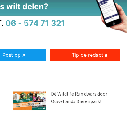
s wilt delen?
.
06 - 574 71 321
Post op X
Tip de redactie
Dé Wildlife Run dwars door
Ouwehands Dierenpark!