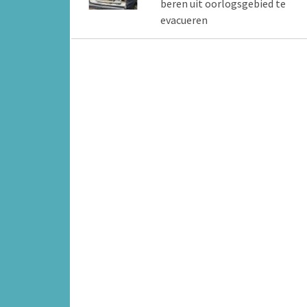
beren uit oorlogsgebied te
evacueren