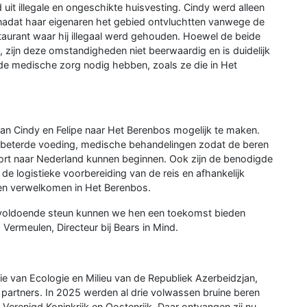
uit illegale en ongeschikte huisvesting. Cindy werd alleen
nadat haar eigenaren het gebied ontvluchtten vanwege de
taurant waar hij illegaal werd gehouden. Hoewel de beide
, zijn deze omstandigheden niet beerwaardig en is duidelijk
de medische zorg nodig hebben, zoals ze die in Het
an Cindy en Felipe naar Het Berenbos mogelijk te maken.
erbeterde voeding, medische behandelingen zodat de beren
port naar Nederland kunnen beginnen. Ook zijn de benodigde
 logistieke voorbereiding van de reis en afhankelijk
en verwelkomen in Het Berenbos.
 voldoende steun kunnen we hen een toekomst bieden
d Vermeulen, Directeur bij Bears in Mind.
e van Ecologie en Milieu van de Republiek Azerbeidzjan,
e partners. In 2025 werden al drie volwassen bruine beren
erenigd Koninkrijk en Oostenrijk. Daar ontvangen zij nu