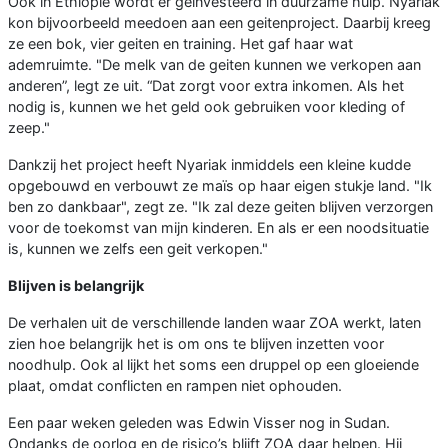
Ook in Ethiopië wordt er geïnvesteerd in duurzame hulp. Nyariak
kon bijvoorbeeld meedoen aan een geitenproject. Daarbij kreeg
ze een bok, vier geiten en training. Het gaf haar wat
ademruimte. "De melk van de geiten kunnen we verkopen aan
anderen”, legt ze uit. “Dat zorgt voor extra inkomen. Als het
nodig is, kunnen we het geld ook gebruiken voor kleding of
zeep."
Dankzij het project heeft Nyariak inmiddels een kleine kudde
opgebouwd en verbouwt ze maïs op haar eigen stukje land. "Ik
ben zo dankbaar", zegt ze. "Ik zal deze geiten blijven verzorgen
voor de toekomst van mijn kinderen. En als er een noodsituatie
is, kunnen we zelfs een geit verkopen."
Blijven is belangrijk
De verhalen uit de verschillende landen waar ZOA werkt, laten
zien hoe belangrijk het is om ons te blijven inzetten voor
noodhulp. Ook al lijkt het soms een druppel op een gloeiende
plaat, omdat conflicten en rampen niet ophouden.
Een paar weken geleden was Edwin Visser nog in Sudan.
Ondanks de oorlog en de risico’s blijft ZOA daar helpen. Hij