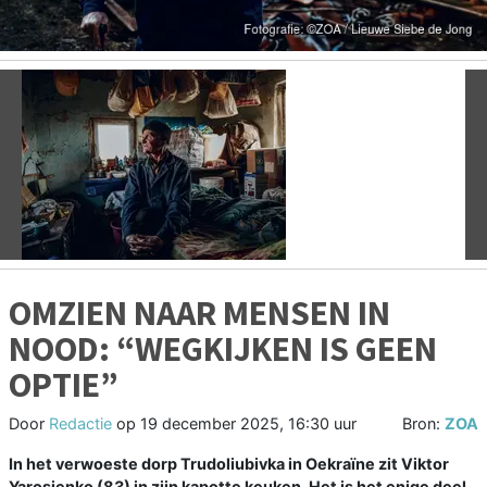
Vorige
V
OMZIEN NAAR MENSEN IN
NOOD: “WEGKIJKEN IS GEEN
OPTIE”
Door
Redactie
op
19 december 2025, 16:30 uur
Bron:
ZOA
In het verwoeste dorp Trudoliubivka in Oekraïne zit Viktor
Yarosjenko (83) in zijn kapotte keuken. Het is het enige deel