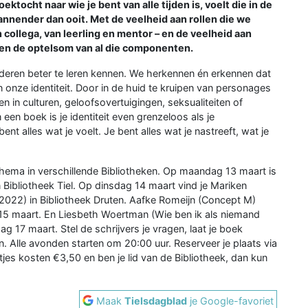
tocht naar wie je bent van alle tijden is, voelt die in de
nnender dan ooit. Met de veelheid aan rollen die we
n collega, van leerling en mentor – en de veelheid aan
reen de optelsom van al die componenten.
nderen beter te leren kennen. We herkennen én erkennen dat
onze identiteit. Door in de huid te kruipen van personages
n in culturen, geloofsovertuigingen, seksualiteiten of
 een boek is je identiteit even grenzeloos als je
nt alles wat je voelt. Je bent alles wat je nastreeft, wat je
thema in verschillende Bibliotheken. Op maandag 13 maart is
 Bibliotheek Tiel. Op dinsdag 14 maart vind je Mariken
 2022) in Bibliotheek Druten. Aafke Romeijn (Concept M)
5 maart. En Liesbeth Woertman (Wie ben ik als niemand
jdag 17 maart. Stel de schrijvers je vragen, laat je boek
en. Alle avonden starten om 20:00 uur. Reserveer je plaats via
rtjes kosten €3,50 en ben je lid van de Bibliotheek, dan kun
Maak
Tielsdagblad
je Google-favoriet