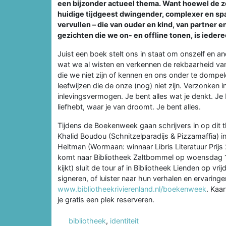
een bijzonder actueel thema. Want hoewel de zoek
huidige tijdgeest dwingender, complexer en spa
vervullen – die van ouder en kind, van partner e
gezichten die we on- en offline tonen, is iede
Juist een boek stelt ons in staat om onszelf en a
wat we al wisten en verkennen de rekbaarheid van 
die we niet zijn of kennen en ons onder te dompele
leefwijzen die de onze (nog) niet zijn. Verzonken in
inlevingsvermogen. Je bent alles wat je denkt. Je be
liefhebt, waar je van droomt. Je bent alles.
Tijdens de Boekenweek gaan schrijvers in op dit 
Khalid Boudou (Schnitzelparadijs & Pizzamaffia) in
Heitman (Wormaan: winnaar Libris Literatuur Prijs
komt naar Bibliotheek Zaltbommel op woensdag 1
kijkt) sluit de tour af in Bibliotheek Lienden op vri
signeren, of luister naar hun verhalen en ervaring
www.bibliotheekrivierenland.nl/boekenweek
. Kaa
je gratis een plek reserveren.
bibliotheek
,
identiteit