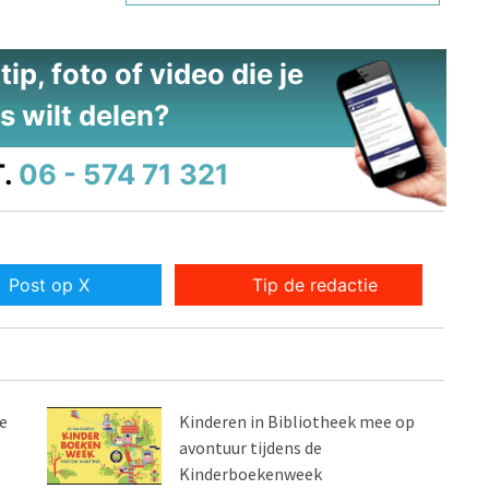
ip, foto of video die je
s wilt delen?
.
06 - 574 71 321
Post op X
Tip de redactie
e
Kinderen in Bibliotheek mee op
avontuur tijdens de
Kinderboekenweek