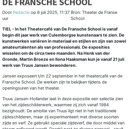
DE FRANSCHE SCHOOL
Door
Redactie
op
8 juli 2025, 11:37
Bron: Theater de Franse
uur
School
TIEL - In het Theatercafé van De Fransche School is vanaf
begin dit jaar werk van Culemborgse kunstenaars te zien. De
kunstwerken variëren in materiaal en stijlen en zijn van zowel
amateurtalenten als van professionals. De exposities
wisselen om de circa twee maanden. Na Henk van der
Gronde, Martin Broeze en Ilona Haaksman kun je vanaf 21 juli
werk van Truus Jansen bewonderen.
Jansen exposeert t/m 22 september in het theatercafé van de
Fransche School. De werken zijn te bekijken tijdens de
openingsuren van het theater.
Truus Jansen-Hollander laat in deze expositie een selectie zien
van het zijdeschilderwerk, waarmee zij zich vanaf 1984
bezighoudt. De ambitie van Truus ligt niet in het traditionele
zijdeschilderen, maar zij experimenteert met diverse soorten
zijde en verf. Ze gebruikt speciale zijdeverf, die door middel van
stoom gefixeerd wordt. Daarbij past ze diverse penseel-, spuit-