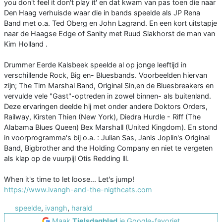
you don't feel it don't play it' en dat kwam van pas toen die naar
Den Haag verhuisde waar die in bands speelde als JP Rena
Band met o.a. Ted Oberg en John Lagrand. En een kort uitstapje
naar de Haagse Edge of Sanity met Ruud Slakhorst de man van
Kim Holland .
Drummer Eerde Kalsbeek speelde al op jonge leeftijd in
verschillende Rock, Big en- Bluesbands. Voorbeelden hiervan
zijn; The Tim Marshal Band, Original Sin,en de Bluesbreakers en
vervulde vele "Gast"-optreden in zowel binnen- als buitenland.
Deze ervaringen deelde hij met onder andere Doktors Orders,
Railway, Kirsten Thien (New York), Diedra Hurdle - Riff (The
Alabama Blues Queen) Bex Marshall (United Kingdom). En stond
in voorprogramma's bij o.a. : Julian Sas, Janis Joplin's Original
Band, Bigbrother and the Holding Company en niet te vergeten
als klap op de vuurpijl Otis Redding lll.
When it's time to let loose... Let's jump!
https://www.ivangh-and-the-nigthcats.com
speelde
,
ivangh
,
harald
Maak
Tielsdagblad
je Google-favoriet