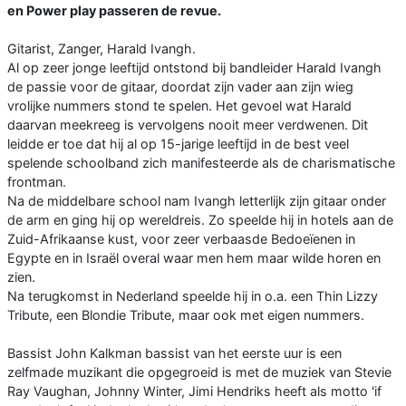
en Power play passeren de revue.
Gitarist, Zanger, Harald Ivangh.
Al op zeer jonge leeftijd ontstond bij bandleider Harald Ivangh
de passie voor de gitaar, doordat zijn vader aan zijn wieg
vrolijke nummers stond te spelen. Het gevoel wat Harald
daarvan meekreeg is vervolgens nooit meer verdwenen. Dit
leidde er toe dat hij al op 15-jarige leeftijd in de best veel
spelende schoolband zich manifesteerde als de charismatische
frontman.
Na de middelbare school nam Ivangh letterlijk zijn gitaar onder
de arm en ging hij op wereldreis. Zo speelde hij in hotels aan de
Zuid-Afrikaanse kust, voor zeer verbaasde Bedoeïenen in
Egypte en in Israël overal waar men hem maar wilde horen en
zien.
Na terugkomst in Nederland speelde hij in o.a. een Thin Lizzy
Tribute, een Blondie Tribute, maar ook met eigen nummers.
Bassist John Kalkman bassist van het eerste uur is een
zelfmade muzikant die opgegroeid is met de muziek van Stevie
Ray Vaughan, Johnny Winter, Jimi Hendriks heeft als motto 'if