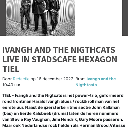
Vorige
V
IVANGH AND THE NIGTHCATS
LIVE IN STADSCAFE HEXAGON
TIEL
Door
Redactie
op
16 december 2022,
Bron:
Ivangh and the
10:40 uur
Nigthtcats
TIEL - Ivangh and the Nigtcats is het power-trio, geformeerd
rond frontman Harald Ivangh blues / rock& roll man van het
eerste uur. Naast de ijzersterke ritme sectie John Kalkman
(bas) en Eerde Kalsbeek (drums) laten de heren nummers
van Stevie Ray Vaughan, Jimi Hendrik, Gary Moore passeren.
Maar ook Nederlandse rock helden als Herman Brood,Vitesse