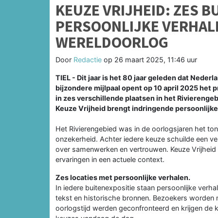
KEUZE VRIJHEID: ZES B
PERSOONLIJKE VERHALE
WERELDOORLOG
Door
Redactie
op
26 maart 2025, 11:46 uur
TIEL - Dit jaar is het 80 jaar geleden dat Nede
bijzondere mijlpaal opent op 10 april 2025 het 
in zes verschillende plaatsen in het Riviereng
Keuze Vrijheid brengt indringende persoonlijke
Het Rivierengebied was in de oorlogsjaren het t
onzekerheid. Achter iedere keuze schuilde een ver
over samenwerken en vertrouwen. Keuze Vrijheid l
ervaringen in een actuele context.
Zes locaties met persoonlijke verhalen.
In iedere buitenexpositie staan persoonlijke verhal
tekst en historische bronnen. Bezoekers worden
oorlogstijd werden geconfronteerd en krijgen de 