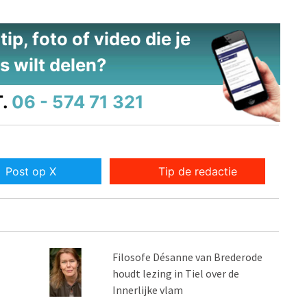
ip, foto of video die je
s wilt delen?
.
06 - 574 71 321
Post op X
Tip de redactie
Filosofe Désanne van Brederode
houdt lezing in Tiel over de
Innerlijke vlam