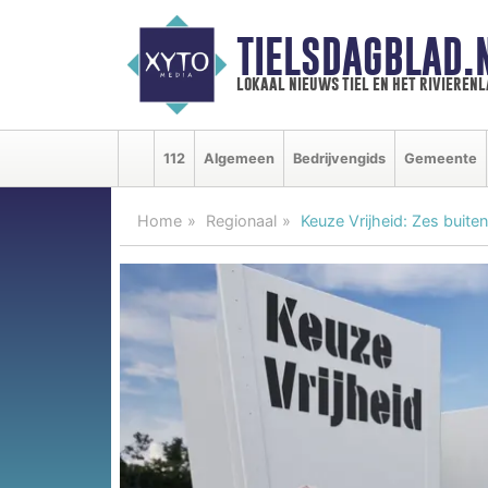
TIELSDAGBLAD.
lokaal nieuws tiel en het rivieren
112
Algemeen
Bedrijvengids
Gemeente
Home
Regionaal
Keuze Vrijheid: Zes buite