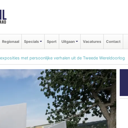
NL
land
Regionaal
Specials
Sport
Uitgaan
Vacatures
Contact
nexposities met persoonlijke verhalen uit de Tweede Wereldoorlog