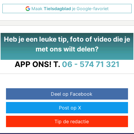
Maak
Tielsdagblad
je Google-favoriet
Heb je een leuke tip, foto of video die je
met ons wilt delen?
APP ONS!
T.
06 - 574 71 321
Deel op Facebook
Post op X
Tip de redactie