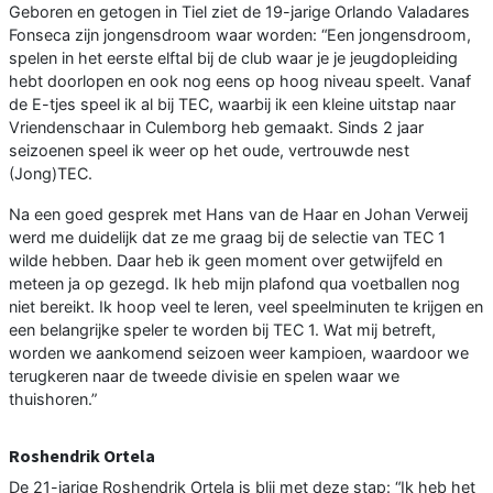
Geboren en getogen in Tiel ziet de 19-jarige Orlando Valadares
Fonseca zijn jongensdroom waar worden: “Een jongensdroom,
spelen in het eerste elftal bij de club waar je je jeugdopleiding
hebt doorlopen en ook nog eens op hoog niveau speelt. Vanaf
de E-tjes speel ik al bij TEC, waarbij ik een kleine uitstap naar
Vriendenschaar in Culemborg heb gemaakt. Sinds 2 jaar
seizoenen speel ik weer op het oude, vertrouwde nest
(Jong)TEC.
Na een goed gesprek met Hans van de Haar en Johan Verweij
werd me duidelijk dat ze me graag bij de selectie van TEC 1
wilde hebben. Daar heb ik geen moment over getwijfeld en
meteen ja op gezegd. Ik heb mijn plafond qua voetballen nog
niet bereikt. Ik hoop veel te leren, veel speelminuten te krijgen en
een belangrijke speler te worden bij TEC 1. Wat mij betreft,
worden we aankomend seizoen weer kampioen, waardoor we
terugkeren naar de tweede divisie en spelen waar we
thuishoren.”
Roshendrik Ortela
De 21-jarige Roshendrik Ortela is blij met deze stap: “Ik heb het