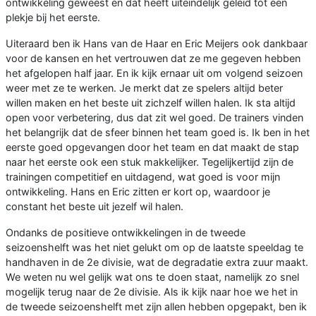
ontwikkeling geweest en dat heeft uiteindelijk geleid tot een
plekje bij het eerste.
Uiteraard ben ik Hans van de Haar en Eric Meijers ook dankbaar
voor de kansen en het vertrouwen dat ze me gegeven hebben
het afgelopen half jaar. En ik kijk ernaar uit om volgend seizoen
weer met ze te werken. Je merkt dat ze spelers altijd beter
willen maken en het beste uit zichzelf willen halen. Ik sta altijd
open voor verbetering, dus dat zit wel goed. De trainers vinden
het belangrijk dat de sfeer binnen het team goed is. Ik ben in het
eerste goed opgevangen door het team en dat maakt de stap
naar het eerste ook een stuk makkelijker. Tegelijkertijd zijn de
trainingen competitief en uitdagend, wat goed is voor mijn
ontwikkeling. Hans en Eric zitten er kort op, waardoor je
constant het beste uit jezelf wil halen.
Ondanks de positieve ontwikkelingen in de tweede
seizoenshelft was het niet gelukt om op de laatste speeldag te
handhaven in de 2e divisie, wat de degradatie extra zuur maakt.
We weten nu wel gelijk wat ons te doen staat, namelijk zo snel
mogelijk terug naar de 2e divisie. Als ik kijk naar hoe we het in
de tweede seizoenshelft met zijn allen hebben opgepakt, ben ik