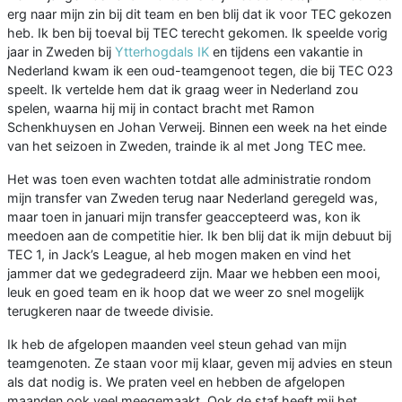
erg naar mijn zin bij dit team en ben blij dat ik voor TEC gekozen
heb. Ik ben bij toeval bij TEC terecht gekomen. Ik speelde vorig
jaar in Zweden bij
Ytterhogdals IK
en tijdens een vakantie in
Nederland kwam ik een oud-teamgenoot tegen, die bij TEC O23
speelt. Ik vertelde hem dat ik graag weer in Nederland zou
spelen, waarna hij mij in contact bracht met Ramon
Schenkhuysen en Johan Verweij. Binnen een week na het einde
van het seizoen in Zweden, trainde ik al met Jong TEC mee.
Het was toen even wachten totdat alle administratie rondom
mijn transfer van Zweden terug naar Nederland geregeld was,
maar toen in januari mijn transfer geaccepteerd was, kon ik
meedoen aan de competitie hier. Ik ben blij dat ik mijn debuut bij
TEC 1, in Jack’s League, al heb mogen maken en vind het
jammer dat we gedegradeerd zijn. Maar we hebben een mooi,
leuk en goed team en ik hoop dat we weer zo snel mogelijk
terugkeren naar de tweede divisie.
Ik heb de afgelopen maanden veel steun gehad van mijn
teamgenoten. Ze staan voor mij klaar, geven mij advies en steun
als dat nodig is. We praten veel en hebben de afgelopen
maanden ook veel meegemaakt. Ook de staf heeft mij het