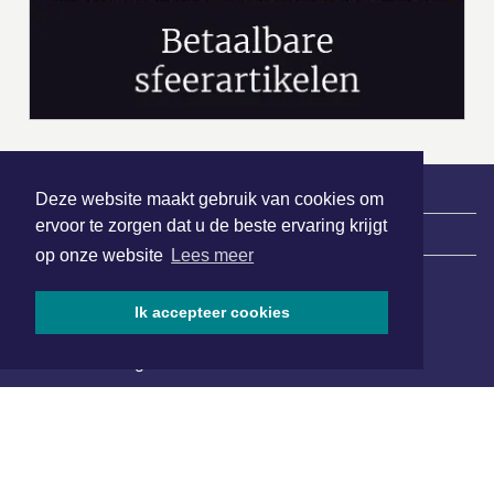
Deze website maakt gebruik van cookies om
ervoor te zorgen dat u de beste ervaring krijgt
|
Nieuws | Sport | Evenementen
op onze website
Lees meer
Ik accepteer cookies
Hoofdvestiging:
van Benthuizenlaan 1
1701 BZ Heerhugowaard
072 8200 600
redactie@xyto.nl
www.xyto.nl