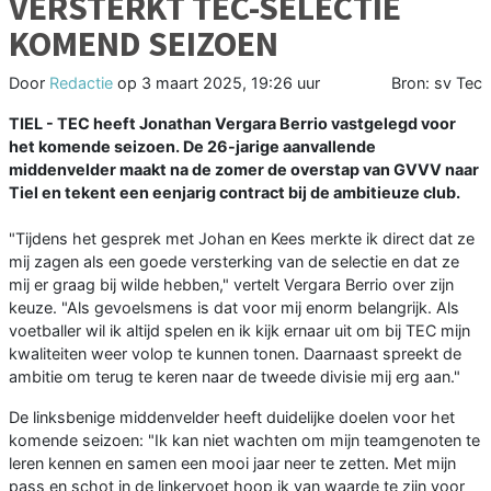
VERSTERKT TEC-SELECTIE
KOMEND SEIZOEN
Door
Redactie
op
3 maart 2025, 19:26 uur
Bron: sv Tec
TIEL - TEC heeft Jonathan Vergara Berrio vastgelegd voor
het komende seizoen. De 26-jarige aanvallende
middenvelder maakt na de zomer de overstap van GVVV naar
Tiel en tekent een eenjarig contract bij de ambitieuze club.
"Tijdens het gesprek met Johan en Kees merkte ik direct dat ze
mij zagen als een goede versterking van de selectie en dat ze
mij er graag bij wilde hebben," vertelt Vergara Berrio over zijn
keuze. "Als gevoelsmens is dat voor mij enorm belangrijk. Als
voetballer wil ik altijd spelen en ik kijk ernaar uit om bij TEC mijn
kwaliteiten weer volop te kunnen tonen. Daarnaast spreekt de
ambitie om terug te keren naar de tweede divisie mij erg aan."
De linksbenige middenvelder heeft duidelijke doelen voor het
komende seizoen: "Ik kan niet wachten om mijn teamgenoten te
leren kennen en samen een mooi jaar neer te zetten. Met mijn
pass en schot in de linkervoet hoop ik van waarde te zijn voor