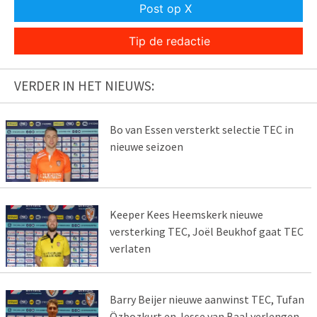
Post op X
Tip de redactie
VERDER IN HET NIEUWS:
Bo van Essen versterkt selectie TEC in
nieuwe seizoen
Keeper Kees Heemskerk nieuwe
versterking TEC, Joël Beukhof gaat TEC
verlaten
Barry Beijer nieuwe aanwinst TEC, Tufan
Özbozkurt en Jesse van Baal verlengen