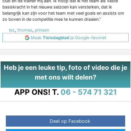
club en de trainer mij aan. Ik hoop dat ik het team als vaste
basiskracht in het nieuwe seizoen kan versterken, dat ik
belangrijk kan zijn voor het team met veel goals en assists om
zo boven in de competitie mee te kunnen draaien.”
tec
,
thomas
,
prinsen
Maak
Tielsdagblad
je Google-favoriet
Heb je een leuke tip, foto of video die je
met ons wilt delen?
APP ONS!
T.
06 - 574 71 321
Deel op Facebook