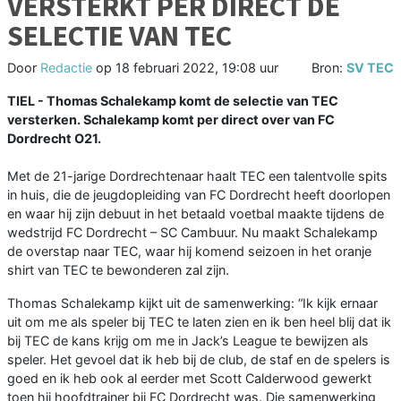
VERSTERKT PER DIRECT DE
SELECTIE VAN TEC
Door
Redactie
op
18 februari 2022, 19:08 uur
Bron:
SV TEC
TIEL - Thomas Schalekamp komt de selectie van TEC
versterken. Schalekamp komt per direct over van FC
Dordrecht O21.
Met de 21-jarige Dordrechtenaar haalt TEC een talentvolle spits
in huis, die de jeugdopleiding van FC Dordrecht heeft doorlopen
en waar hij zijn debuut in het betaald voetbal maakte tijdens de
wedstrijd FC Dordrecht – SC Cambuur. Nu maakt Schalekamp
de overstap naar TEC, waar hij komend seizoen in het oranje
shirt van TEC te bewonderen zal zijn.
Thomas Schalekamp kijkt uit de samenwerking: “Ik kijk ernaar
uit om me als speler bij TEC te laten zien en ik ben heel blij dat ik
bij TEC de kans krijg om me in Jack’s League te bewijzen als
speler. Het gevoel dat ik heb bij de club, de staf en de spelers is
goed en ik heb ook al eerder met Scott Calderwood gewerkt
toen hij hoofdtrainer bij FC Dordrecht was. Die samenwerking