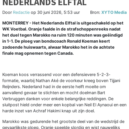
NEDERLANDS ELFTAL
Door
Redactie
op
30 juni 2026, 5:53 uur
Bron:
XYTO Media
MONTERREY - Het Nederlands Elftal is uitgeschakeld op het
WK Voetbal. Oranje faalde in de strafschoppenreeks nadat
het duel tegen Marokko na ruim 120 minuten was geëindigd
in 1-1. De ploeg van bondscoach Ronald Koeman keert
zodoende huiswaarts, alwaar Marokko het in de achtste
finale mag opnemen tegen Canada.
Koeman koos verrassend voor een defensievere 5-2-3-
formatie, waarbij Nathan Aké de voorkeur kreeg boven Tijjani
Reijnders. Nederland had in de eerste helft moeite om
aanvallend gevaar te stichten en mocht doelman Bart
Verbruggen danken voor enkele belangrijke reddingen. De
sluitpost hield onder meer een kopbal van Neil El Aynaoui en een
harde inzet van Achraf Hakimi knap uit zijn doel.
Marokko was gedurende het grootste deel van de wedstrijd de
gevaarlijkste ploeg. Oranje speelde slordig en wist nauwelijks