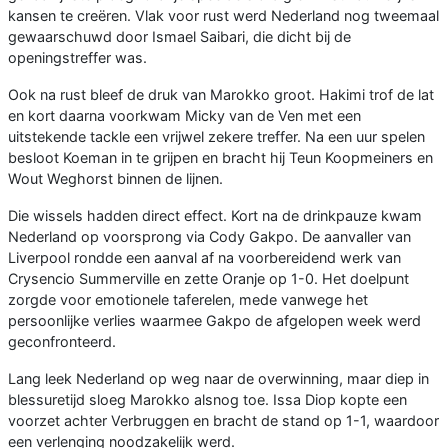
kansen te creëren. Vlak voor rust werd Nederland nog tweemaal
gewaarschuwd door Ismael Saibari, die dicht bij de
openingstreffer was.
Ook na rust bleef de druk van Marokko groot. Hakimi trof de lat
en kort daarna voorkwam Micky van de Ven met een
uitstekende tackle een vrijwel zekere treffer. Na een uur spelen
besloot Koeman in te grijpen en bracht hij Teun Koopmeiners en
Wout Weghorst binnen de lijnen.
Die wissels hadden direct effect. Kort na de drinkpauze kwam
Nederland op voorsprong via Cody Gakpo. De aanvaller van
Liverpool rondde een aanval af na voorbereidend werk van
Crysencio Summerville en zette Oranje op 1-0. Het doelpunt
zorgde voor emotionele taferelen, mede vanwege het
persoonlijke verlies waarmee Gakpo de afgelopen week werd
geconfronteerd.
Lang leek Nederland op weg naar de overwinning, maar diep in
blessuretijd sloeg Marokko alsnog toe. Issa Diop kopte een
voorzet achter Verbruggen en bracht de stand op 1-1, waardoor
een verlenging noodzakelijk werd.