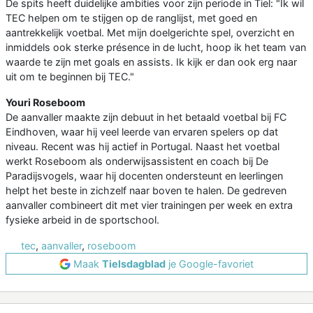
De spits heeft duidelijke ambities voor zijn periode in Tiel: "Ik wil
TEC helpen om te stijgen op de ranglijst, met goed en
aantrekkelijk voetbal. Met mijn doelgerichte spel, overzicht en
inmiddels ook sterke présence in de lucht, hoop ik het team van
waarde te zijn met goals en assists. Ik kijk er dan ook erg naar
uit om te beginnen bij TEC."
Youri Roseboom
De aanvaller maakte zijn debuut in het betaald voetbal bij FC
Eindhoven, waar hij veel leerde van ervaren spelers op dat
niveau. Recent was hij actief in Portugal. Naast het voetbal
werkt Roseboom als onderwijsassistent en coach bij De
Paradijsvogels, waar hij docenten ondersteunt en leerlingen
helpt het beste in zichzelf naar boven te halen. De gedreven
aanvaller combineert dit met vier trainingen per week en extra
fysieke arbeid in de sportschool.
tec
,
aanvaller
,
roseboom
Maak
Tielsdagblad
je Google-favoriet