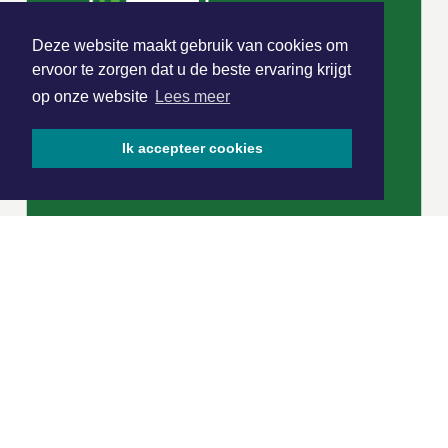
Deze website maakt gebruik van cookies om
ervoor te zorgen dat u de beste ervaring krijgt
op onze website
Lees meer
Ik accepteer cookies
|
Nieuws | Sport | Evenementen
Hoofdvestiging:
van Benthuizenlaan 1
1701 BZ Heerhugowaard