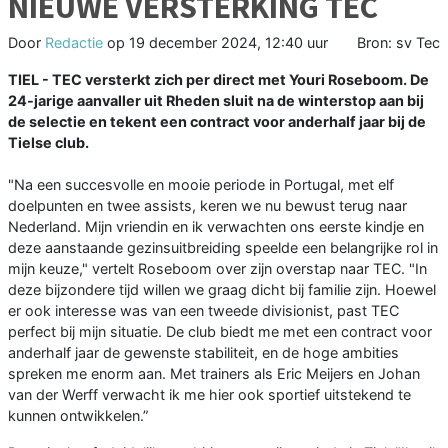
NIEUWE VERSTERKING TEC
Door
Redactie
op
19 december 2024, 12:40 uur
Bron: sv Tec
TIEL - TEC versterkt zich per direct met Youri Roseboom. De
24-jarige aanvaller uit Rheden sluit na de winterstop aan bij
de selectie en tekent een contract voor anderhalf jaar bij de
Tielse club.
"Na een succesvolle en mooie periode in Portugal, met elf
doelpunten en twee assists, keren we nu bewust terug naar
Nederland. Mijn vriendin en ik verwachten ons eerste kindje en
deze aanstaande gezinsuitbreiding speelde een belangrijke rol in
mijn keuze," vertelt Roseboom over zijn overstap naar TEC. "In
deze bijzondere tijd willen we graag dicht bij familie zijn. Hoewel
er ook interesse was van een tweede divisionist, past TEC
perfect bij mijn situatie. De club biedt me met een contract voor
anderhalf jaar de gewenste stabiliteit, en de hoge ambities
spreken me enorm aan. Met trainers als Eric Meijers en Johan
van der Werff verwacht ik me hier ook sportief uitstekend te
kunnen ontwikkelen.”