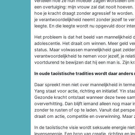
vertellen hoe ze hun moeder zagen worstelen om 
een overtuiging: mijn vrouw zal dat nooit hoeven. T
hoe je kracht draagt zonder agressief te worden
je verantwoordelijkheid neemt zonder jezelf te ve
leegte. En die leegte wordt nu opgevuld door inte
Het probleem is dat het beeld van mannelijkheid d
adolescentie. Het draait om winnen. Meer geld 
status. Maar volwassen mannelijkheid gaat zelde
verantwoordelijkheid te nemen voor jezelf, je relat
voortdurend te bewijzen dat hij een man is. Zijn krac
In oude taoïstische tradities wordt daar anders
Daar spreekt men niet over mannelijkheid in term
Yang staat voor actie, richting en initiatief. Yin s
Gezonde kracht ontstaat wanneer deze twee same
oververhitting. Dan blijft iemand alleen nog maar
zonder te rusten of op te laden. Vanuit dat persp
draait om actie, competitie en overwinning. Maar z
In de taoïstische visie wordt seksuele energie niet
levensenergie. Een bron van creatie, richting en l