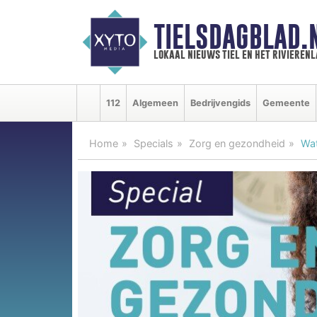
TIELSDAGBLAD.
lokaal nieuws tiel en het rivieren
112
Algemeen
Bedrijvengids
Gemeente
Home
Specials
Zorg en gezondheid
Wat