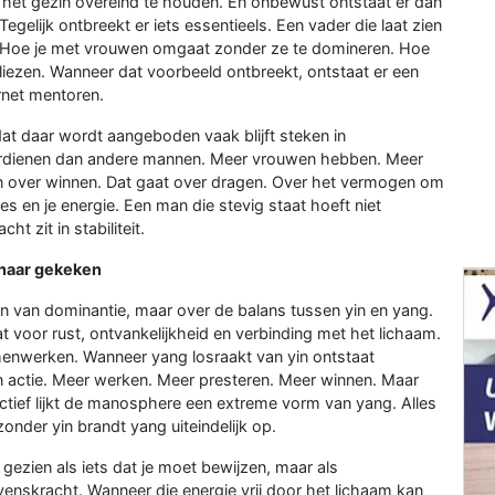
het gezin overeind te houden. En onbewust ontstaat er dan
egelijk ontbreekt er iets essentieels. Een vader die laat zien
. Hoe je met vrouwen omgaat zonder ze te domineren. Hoe
rliezen. Wanneer dat voorbeeld ontbreekt, ontstaat er een
rnet mentoren.
at daar wordt aangeboden vaak blijft steken in
verdienen dan andere mannen. Meer vrouwen hebben. Meer
n over winnen. Dat gaat over dragen. Over het vermogen om
ies en je energie. Een man die stevig staat hoeft niet
ht zit in stabiliteit.
 naar gekeken
en van dominantie, maar over de balans tussen yin en yang.
taat voor rust, ontvankelijkheid en verbinding met het lichaam.
nwerken. Wanneer yang losraakt van yin ontstaat
 in actie. Meer werken. Meer presteren. Meer winnen. Maar
ectief lijkt de manosphere een extreme vorm van yang. Alles
onder yin brandt yang uiteindelijk op.
 gezien als iets dat je moet bewijzen, maar als
evenskracht. Wanneer die energie vrij door het lichaam kan