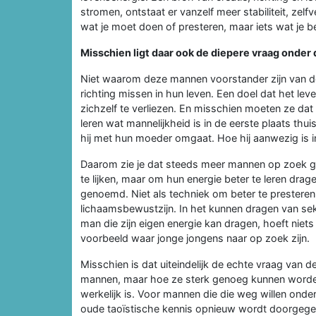
stromen, ontstaat er vanzelf meer stabiliteit, zel
wat je moet doen of presteren, maar iets wat je b
Misschien ligt daar ook de diepere vraag onde
Niet waarom deze mannen voorstander zijn van 
richting missen in hun leven. Een doel dat het le
zichzelf te verliezen. En misschien moeten ze dat
leren wat mannelijkheid is in de eerste plaats th
hij met hun moeder omgaat. Hoe hij aanwezig is in z
Daarom zie je dat steeds meer mannen op zoek ga
te lijken, maar om hun energie beter te leren drag
genoemd. Niet als techniek om beter te presteren 
lichaamsbewustzijn. In het kunnen dragen van se
man die zijn eigen energie kan dragen, hoeft niet
voorbeeld waar jonge jongens naar op zoek zijn.
Misschien is dat uiteindelijk de echte vraag van 
mannen, maar hoe ze sterk genoeg kunnen worden
werkelijk is. Voor mannen die die weg willen onde
oude taoïstische kennis opnieuw wordt doorgegev