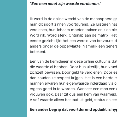
“Een man moet zijn waarde verdienen.”
Ik werd in de online wereld van de manosphere ge
man dit soort zinnen voortdurend. Ze luisteren na
verdienen, hun lichaam moeten trainen en zich n
Word rijk. Word sterk. Ontsnap aan de matrix. Het
eerste gezicht lijkt het een wereld van bravoure, d
anders onder de oppervlakte. Namelijk een genera
betekent.
Een van de kernideeën in deze online cultuur is
die waarde al hebben. Door hun uiterlijk, hun vr
zichzelf bewijzen. Door geld te verdienen. Door e
dan zouden ze respect krijgen. Het is een harde r
mannen ervaren hun eigenwaarde inderdaad via co
ergens goed in te worden. Wanneer een man een doel 
vrouwen ook. Daar zit dus een kern van waarheid.
Alsof waarde alleen bestaat uit geld, status en ee
Een ander begrip dat voortdurend opduikt is h