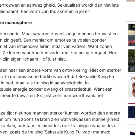
fvertrouwen en aanwezigheid. Seksualiteit wordt dan niet iets
elichaamt. Een vorm van thuiskomen in jezelf.
r de manosphere
dominantie. Maar waarom zoveel jonge mannen houvast en
ven zin geeft. Een manier om emoties te voelen zonder
 niet van influencers leren, maar van vaders. Want zonen
uis. Ze kijken naar hoe hun vader met spanning omgaat. Hoe
ijn eigen lichaam - of juist niet.
an naar een andere vorm van ontwikkeling. Niet om sterker
en. In de taoïstische tradities wordt dat Seksuele Kung Fu
in bed, maar als training in aanwezigheid. In
ksuele energie zonder dwang of prestatiedruk. Want een
s meer te bewijzen. En juist zo’n man wordt vaak het
deze tijd: niet hoe mannen sterker kunnen worden dan andere
 om hun zoons te laten zien wat volwassen mannelijkheid
rzoeken, ontstaan er inmiddels ook trainingen waarin deze
en, zoals de training ‘Seksuele Kung Fu’ voor mannen: