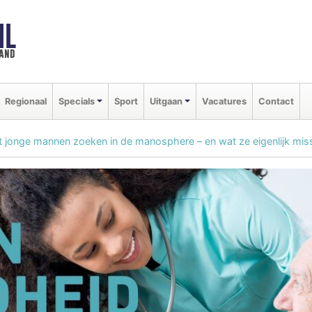
NL
land
Regionaal
Specials
Sport
Uitgaan
Vacatures
Contact
 jonge mannen zoeken in de manosphere – en wat ze eigenlijk mis