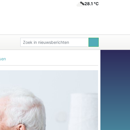
28.1 ℃
sen