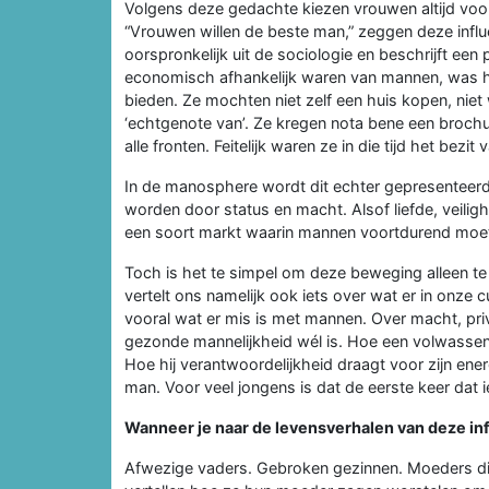
Volgens deze gedachte kiezen vrouwen altijd voo
“Vrouwen willen de beste man,” zeggen deze influe
oorspronkelijk uit de sociologie en beschrijft ee
economisch afhankelijk waren van mannen, was het
bieden. Ze mochten niet zelf een huis kopen, nie
‘echtgenote van’. Ze kregen nota bene een broc
alle fronten. Feitelijk waren ze in die tijd het bez
In de manosphere wordt dit echter gepresenteerd
worden door status en macht. Alsof liefde, veilig
een soort markt waarin mannen voortdurend moet
Toch is het te simpel om deze beweging alleen te 
vertelt ons namelijk ook iets over wat er in onze
vooral wat er mis is met mannen. Over macht, pri
gezonde mannelijkheid wél is. Hoe een volwassen
Hoe hij verantwoordelijkheid draagt voor zijn ene
man. Voor veel jongens is dat de eerste keer dat
Wanneer je naar de levensverhalen van deze infl
Afwezige vaders. Gebroken gezinnen. Moeders di