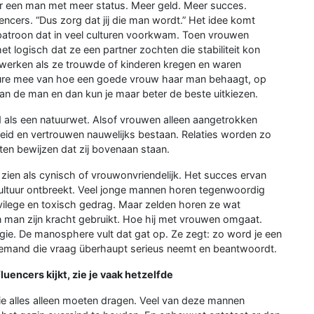
r een man met meer status. Meer geld. Meer succes.
ncers. “Dus zorg dat jij die man wordt.” Het idee komt
n patroon dat in veel culturen voorkwam. Toen vrouwen
 logisch dat ze een partner zochten die stabiliteit kon
t werken als ze trouwde of kinderen kregen en waren
hure mee van hoe een goede vrouw haar man behaagt, op
it van de man en dan kun je maar beter de beste uitkiezen.
 als een natuurwet. Alsof vrouwen alleen aangetrokken
heid en vertrouwen nauwelijks bestaan. Relaties worden zo
en bewijzen dat zij bovenaan staan.
zien als cynisch of vrouwonvriendelijk. Het succes ervan
 cultuur ontbreekt. Veel jonge mannen horen tegenwoordig
vilege en toxisch gedrag. Maar zelden horen ze wat
 man zijn kracht gebruikt. Hoe hij met vrouwen omgaat.
rgie. De manosphere vult dat gat op. Ze zegt: zo word je een
 iemand die vraag überhaupt serieus neemt en beantwoordt.
uencers kijkt, zie je vaak hetzelfde
e alles alleen moeten dragen. Veel van deze mannen