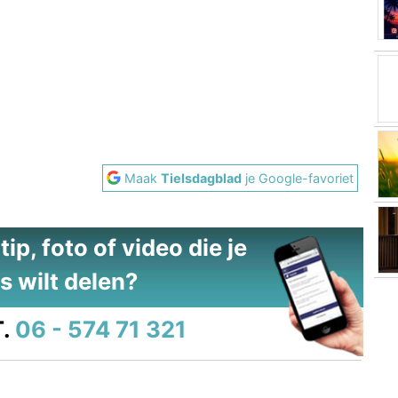
Maak
Tielsdagblad
je Google-favoriet
ip, foto of video die je
s wilt delen?
.
06 - 574 71 321