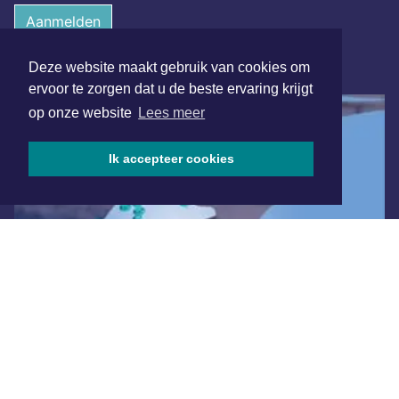
Aanmelden
Deze website maakt gebruik van cookies om
ONLINE DAGBLADEN
ervoor te zorgen dat u de beste ervaring krijgt
op onze website
Lees meer
Ik accepteer cookies
Overige dagbladen in de regio
Algemene voorwaarden
Disclaimer