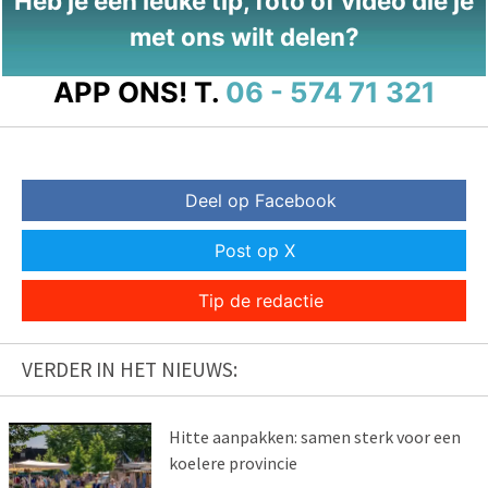
Heb je een leuke tip, foto of video die je
met ons wilt delen?
APP ONS!
T.
06 - 574 71 321
Deel op Facebook
Post op X
Tip de redactie
VERDER IN HET NIEUWS:
Hitte aanpakken: samen sterk voor een
koelere provincie