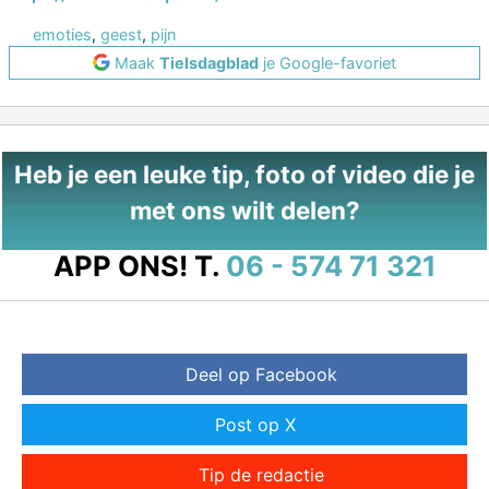
emoties
,
geest
,
pijn
Maak
Tielsdagblad
je Google-favoriet
Heb je een leuke tip, foto of video die je
met ons wilt delen?
APP ONS!
T.
06 - 574 71 321
Deel op Facebook
Post op X
Tip de redactie