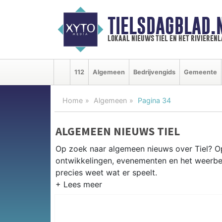
TIELSDAGBLAD.
lokaal nieuws tiel en het rivieren
112
Algemeen
Bedrijvengids
Gemeente
Home
Algemeen
Pagina 34
ALGEMEEN NIEUWS TIEL
Op zoek naar algemeen nieuws over Tiel? Op 
ontwikkelingen, evenementen en het weerberi
precies weet wat er speelt.
PRAKTISCHE INFORMATIE TIEL
Van werkzaamheden op de A15 en de Waaldij