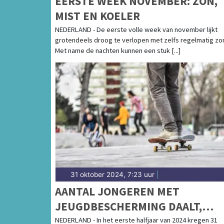
EERSTE WEEK NOVEMBER: ZON,
MIST EN KOELER
NEDERLAND - De eerste volle week van november lijkt
grotendeels droog te verlopen met zelfs regelmatig zo
Met name de nachten kunnen een stuk [...]
31 oktober 2024, 7:23 uur
|
AANTAL JONGEREN MET
JEUGDBESCHERMING DAALT,
JEUGDRECLASSERING NEEMT TO
NEDERLAND - In het eerste halfjaar van 2024 kregen 31