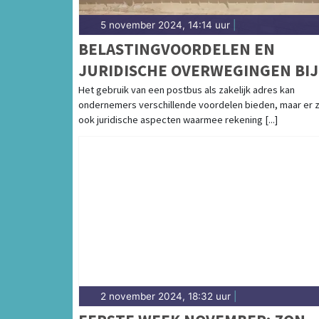
5 november 2024, 14:14 uur
|
BELASTINGVOORDELEN EN
JURIDISCHE OVERWEGINGEN BIJ
HET GEBRUIK VAN EEN POSTBUS
Het gebruik van een postbus als zakelijk adres kan
ondernemers verschillende voordelen bieden, maar er z
ALS ZAKELIJK ADRES
ook juridische aspecten waarmee rekening [...]
2 november 2024, 18:32 uur
|