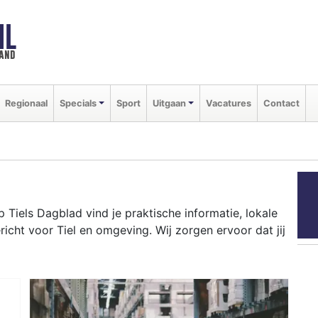
NL
land
Regionaal
Specials
Sport
Uitgaan
Vacatures
Contact
Tiels Dagblad vind je praktische informatie, lokale
cht voor Tiel en omgeving. Wij zorgen ervoor dat jij
k tot evenementen als de Fruitcorso en het