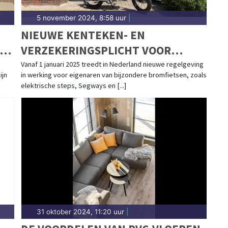
5 november 2024, 8:58 uur
|
NIEUWE KENTEKEN- EN
VERZEKERINGSPLICHT VOOR
ELEKTRISCHE STEPS EN ANDERE
Vanaf 1 januari 2025 treedt in Nederland nieuwe regelgeving
ijn
in werking voor eigenaren van bijzondere bromfietsen, zoals
BIJZONDERE BROMFIETSEN
elektrische steps, Segways en [...]
31 oktober 2024, 11:20 uur
|