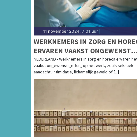
11 november 2024, 7:01 uur
|
WERKNEMERS IN ZORG EN HORE
ERVAREN VAAKST ONGEWENST
GEDRAG
NEDERLAND - Werknemers in zorg en horeca ervaren he
vaakst ongewenst gedrag op het werk, zoals seksuele
aandacht, intimidatie, lichamelijk geweld of [...]