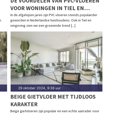
DE VOORDELEN VAN PVC-VLOEREN
VOOR WONINGEN IN TIEL EN
OMGEVING
In de afgelopen jaren zijn PVC-vloeren steeds populairder
n.
geworden in Nederlandse huishoudens. Ook in Tiel en
omgeving zien we een groeiende trend [...]
29 oktober 2024, 9:36 uur
|
BEIGE GIETVLOER MET TIJDLOOS
KARAKTER
E
Beige gietvloeren zijn populair en een echte aanrader voor