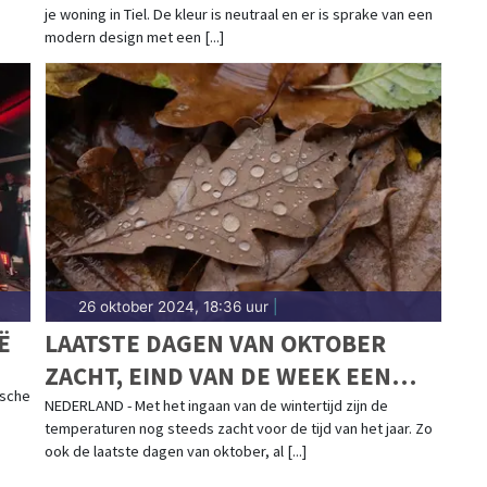
je woning in Tiel. De kleur is neutraal en er is sprake van een
modern design met een [...]
26 oktober 2024, 18:36 uur
|
Ë
LAATSTE DAGEN VAN OKTOBER
ZACHT, EIND VAN DE WEEK EEN
ische
STUK KOELER
NEDERLAND - Met het ingaan van de wintertijd zijn de
temperaturen nog steeds zacht voor de tijd van het jaar. Zo
ook de laatste dagen van oktober, al [...]