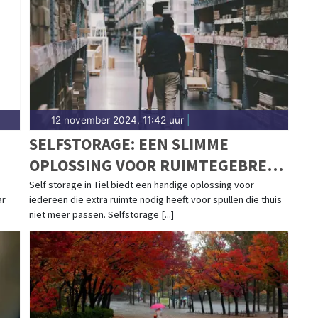
 rondom Tiel.
12 november 2024, 11:42 uur
|
SELFSTORAGE: EEN SLIMME
OPLOSSING VOOR RUIMTEGEBREK
IN TIEL
Self storage in Tiel biedt een handige oplossing voor
ar
iedereen die extra ruimte nodig heeft voor spullen die thuis
niet meer passen. Selfstorage [...]