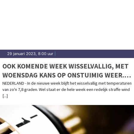
29 januari 2023, 8:00 uur
|
OOK KOMENDE WEEK WISSELVALLIG, MET
WOENSDAG KANS OP ONSTUIMIG WEER.
DAGEN DAARNA EEN STUK RUSTIGER
NEDERLAND - In de nieuwe week blijft het wisselvallig met temperaturen
van zo'n 7,8 graden. Wel staat er de hele week een redelijk straffe wind
[...]