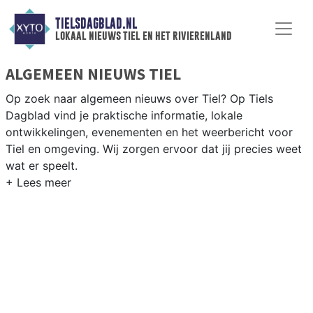
TIELSDAGBLAD.NL
lokaal nieuws tiel en het rivierenland
ALGEMEEN NIEUWS TIEL
Op zoek naar algemeen nieuws over Tiel? Op Tiels
Dagblad vind je praktische informatie, lokale
ontwikkelingen, evenementen en het weerbericht voor
Tiel en omgeving. Wij zorgen ervoor dat jij precies weet
wat er speelt.
PRAKTISCHE INFORMATIE TIEL
Van werkzaamheden op de A15 en de Waaldijk tot
evenementen als de Fruitcorso en het weersbericht voor
het Gelderse Rivierenland rondom Tiel.