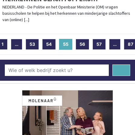
KINDERMISBRUIK
NEDERLAND - De Politie en het Openbaar Ministerie (OM) vragen
basisscholen te helpen bij het herkennen van minderjarige slachtoffers
van (online) [...]
1
...
53
54
55
(current)
56
57
...
87