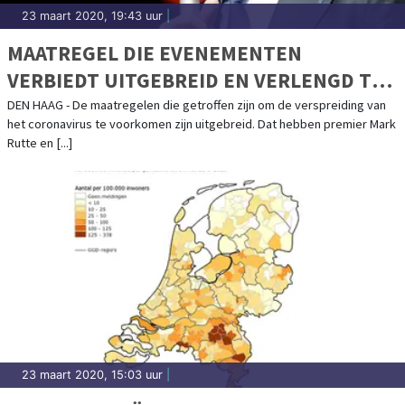
23 maart 2020, 19:43 uur
|
MAATREGEL DIE EVENEMENTEN
VERBIEDT UITGEBREID EN VERLENGD TOT
1 JUNI
DEN HAAG - De maatregelen die getroffen zijn om de verspreiding van
het coronavirus te voorkomen zijn uitgebreid. Dat hebben premier Mark
Rutte en [...]
23 maart 2020, 15:03 uur
|