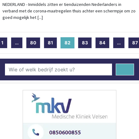
NEDERLAND - Inmiddels zitten er tienduizenden Nederlanders in
verband met de corona-maatregelen thuis achter een schermpje om zo
goed mogelijk het [...]
1
...
80
81
82
(current)
83
84
...
87