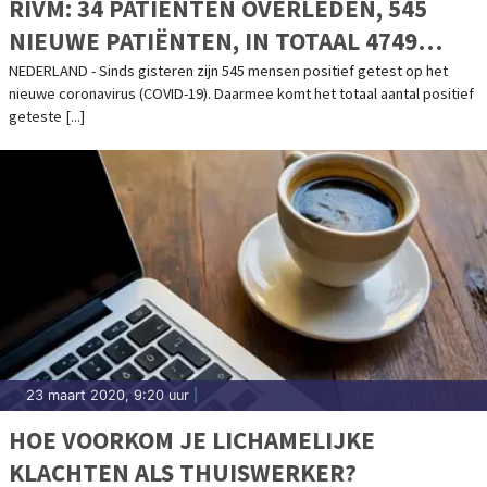
RIVM: 34 PATIËNTEN OVERLEDEN, 545
NIEUWE PATIËNTEN, IN TOTAAL 4749
POSITIEF GETESTE PERSONEN
NEDERLAND - Sinds gisteren zijn 545 mensen positief getest op het
nieuwe coronavirus (COVID-19). Daarmee komt het totaal aantal positief
geteste [...]
23 maart 2020, 9:20 uur
|
HOE VOORKOM JE LICHAMELIJKE
KLACHTEN ALS THUISWERKER?