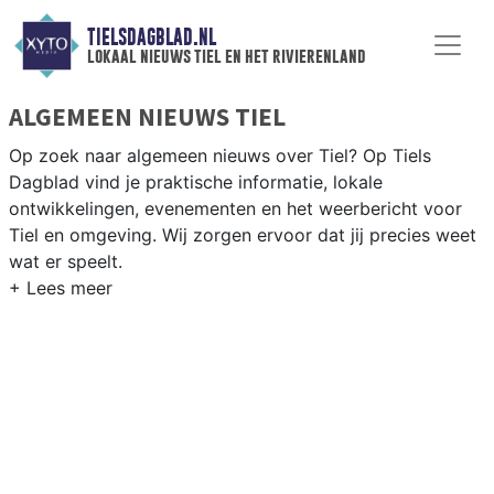
TIELSDAGBLAD.NL
lokaal nieuws tiel en het rivierenland
ALGEMEEN NIEUWS TIEL
Op zoek naar algemeen nieuws over Tiel? Op Tiels
Dagblad vind je praktische informatie, lokale
ontwikkelingen, evenementen en het weerbericht voor
Tiel en omgeving. Wij zorgen ervoor dat jij precies weet
wat er speelt.
PRAKTISCHE INFORMATIE TIEL
Van werkzaamheden op de A15 en de Waaldijk tot
evenementen als de Fruitcorso en het weersbericht voor
het Gelderse Rivierenland rondom Tiel.