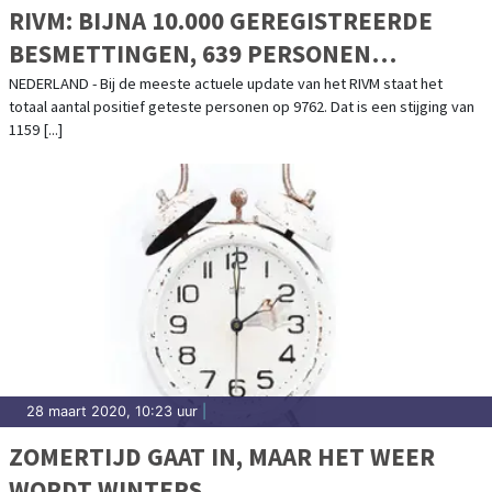
RIVM: BIJNA 10.000 GEREGISTREERDE
BESMETTINGEN, 639 PERSONEN
OVERLEDEN
NEDERLAND - Bij de meeste actuele update van het RIVM staat het
totaal aantal positief geteste personen op 9762. Dat is een stijging van
1159 [...]
28 maart 2020, 10:23 uur
|
ZOMERTIJD GAAT IN, MAAR HET WEER
WORDT WINTERS