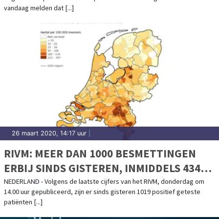
vandaag melden dat [...]
26 maart 2020, 14:17 uur
|
RIVM: MEER DAN 1000 BESMETTINGEN
ERBIJ SINDS GISTEREN, INMIDDELS 434
PERSONEN OVERLEDEN
NEDERLAND - Volgens de laatste cijfers van het RIVM, donderdag om
14.00 uur gepubliceerd, zijn er sinds gisteren 1019 positief geteste
patiënten [...]