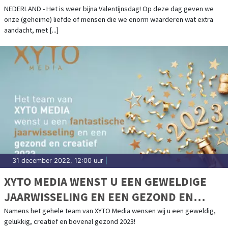
NEDERLAND - Het is weer bijna Valentijnsdag! Op deze dag geven we
onze (geheime) liefde of mensen die we enorm waarderen wat extra
aandacht, met [...]
31 december 2022, 12:00 uur
|
XYTO MEDIA WENST U EEN GEWELDIGE
JAARWISSELING EN EEN GEZOND EN
CREATIEF 2023
Namens het gehele team van XYTO Media wensen wij u een geweldig,
gelukkig, creatief en bovenal gezond 2023!