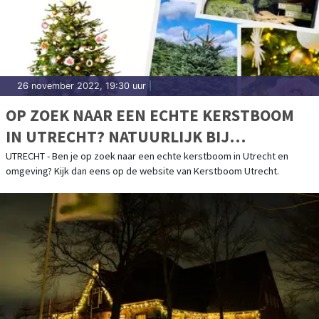
26 november 2022, 19:30 uur
|
OP ZOEK NAAR EEN ECHTE KERSTBOOM
IN UTRECHT? NATUURLIJK BIJ
KERSTBOOM UTRECHT
UTRECHT - Ben je op zoek naar een echte kerstboom in Utrecht en
omgeving? Kijk dan eens op de website van Kerstboom Utrecht.