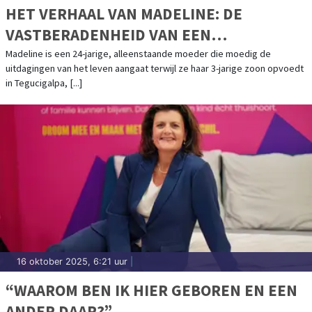
HET VERHAAL VAN MADELINE: DE
VASTBERADENHEID VAN EEN
ALLEENSTAANDE MOEDER
Madeline is een 24-jarige, alleenstaande moeder die moedig de
uitdagingen van het leven aangaat terwijl ze haar 3-jarige zoon opvoedt
in Tegucigalpa, [...]
16 oktober 2025, 6:21 uur
|
“WAAROM BEN IK HIER GEBOREN EN EEN
ANDER DAAR?”