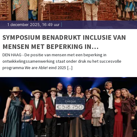
1 december 2025, 16:49 uur
|
SYMPOSIUM BENADRUKT INCLUSIE VAN
MENSEN MET BEPERKING IN
ONTWIKKELINGSBELEID
DEN HAAG - De positie van mensen met een beperking in
ontwikkelingssamenwerking staat onder druk nu het succesvolle
programma We are Able! eind 2025 [...]