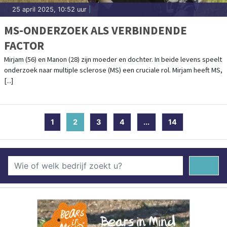
25 april 2025, 10:52 uur
|
MS-ONDERZOEK ALS VERBINDENDE
FACTOR
Mirjam (56) en Manon (28) zijn moeder en dochter. In beide levens speelt
onderzoek naar multiple sclerose (MS) een cruciale rol. Mirjam heeft MS,
[...]
1
2
(current)
3
4
...
14