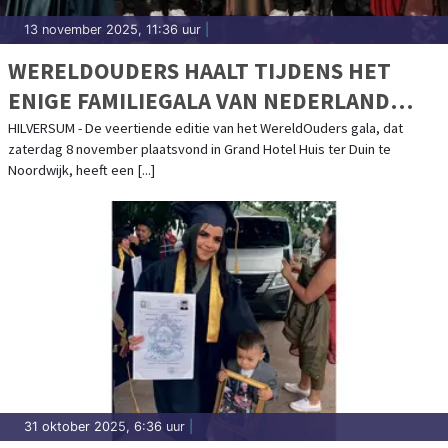
13 november 2025, 11:36 uur
|
WERELDOUDERS HAALT TIJDENS HET
ENIGE FAMILIEGALA VAN NEDERLAND
€578.750,- OP OM DE STROOM VAN
HILVERSUM - De veertiende editie van het WereldOuders gala, dat
zaterdag 8 november plaatsvond in Grand Hotel Huis ter Duin te
UITHUISPLAATSING IN BOLIVIA EN PERU
Noordwijk, heeft een [...]
TE DOORBREKEN
31 oktober 2025, 6:36 uur
|