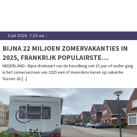
3 juli 2026, 7:24 uur
|
BIJNA 22 MILJOEN ZOMERVAKANTIES IN
2025, FRANKRIJK POPULAIRSTE
BESTEMMING
NEDERLAND - Bijna driekwart van de bevolking van 15 jaar of ouder ging
in het zomerseizoen van 2025 een of meerdere keren op vakantie.
Tussen 26 [...]