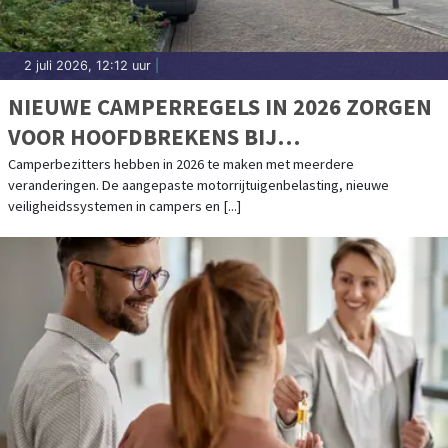
2 juli 2026, 12:12 uur
|
NIEUWE CAMPERREGELS IN 2026 ZORGEN
VOOR HOOFDBREKENS BIJ
CAMPERBEZITTERS
Camperbezitters hebben in 2026 te maken met meerdere
veranderingen. De aangepaste motorrijtuigenbelasting, nieuwe
veiligheidssystemen in campers en [...]