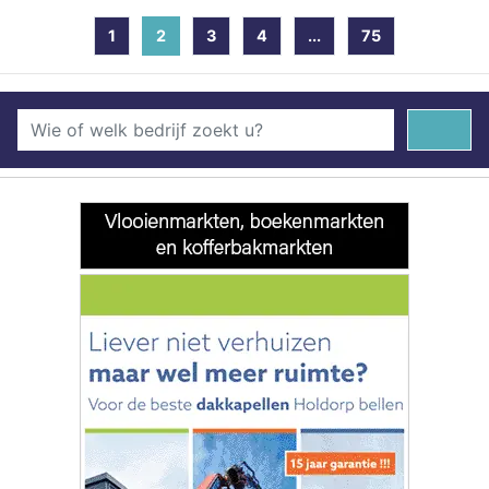
1
2
(current)
3
4
...
75