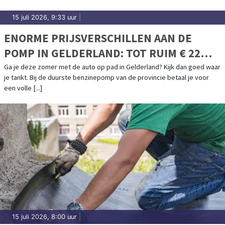
15 juli 2026, 9:33 uur
|
ENORME PRIJSVERSCHILLEN AAN DE
POMP IN GELDERLAND: TOT RUIM € 22
PER TANK
Ga je deze zomer met de auto op pad in Gelderland? Kijk dan goed waar
je tankt. Bij de duurste benzinepomp van de provincie betaal je voor
een volle [...]
15 juli 2026, 8:00 uur
|