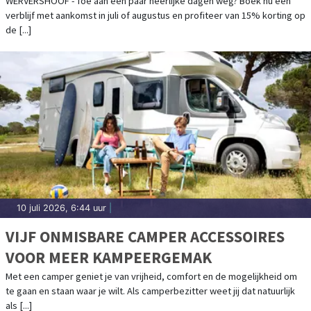
WERVERSHOOF - Toe aan een paar heerlijke dagen weg? Boek nu een
verblijf met aankomst in juli of augustus en profiteer van 15% korting op
de [...]
10 juli 2026, 6:44 uur
|
VIJF ONMISBARE CAMPER ACCESSOIRES
VOOR MEER KAMPEERGEMAK
Met een camper geniet je van vrijheid, comfort en de mogelijkheid om
te gaan en staan waar je wilt. Als camperbezitter weet jij dat natuurlijk
als [...]