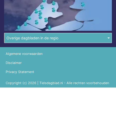
Overige dagbladen in de regio
Algemene voorwaarden
Disclaimer
Privacy Statement
Copyright (c) 2026 | Tielsdagblad.nl - Alle rechten voorbehouden