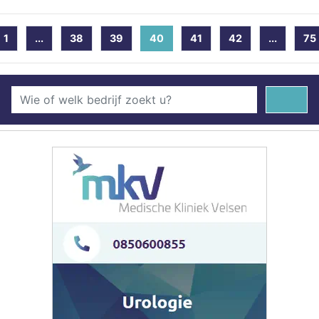
1
...
38
39
40
(current)
41
42
...
75