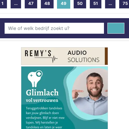
1
...
47
48
49
(current)
50
51
...
75