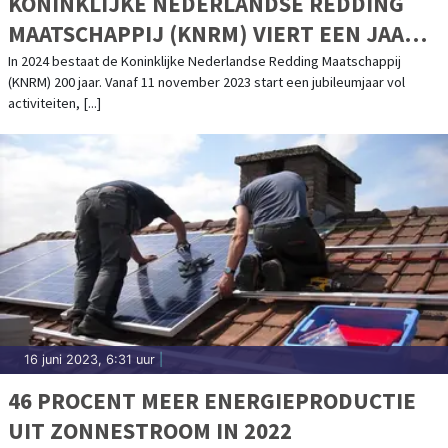
KONINKLIJKE NEDERLANDSE REDDING
MAATSCHAPPIJ (KNRM) VIERT EEN JAAR
LANG 200-JARIG BESTAAN
In 2024 bestaat de Koninklijke Nederlandse Redding Maatschappij
(KNRM) 200 jaar. Vanaf 11 november 2023 start een jubileumjaar vol
activiteiten, [...]
16 juni 2023, 6:31 uur
|
46 PROCENT MEER ENERGIEPRODUCTIE
UIT ZONNESTROOM IN 2022