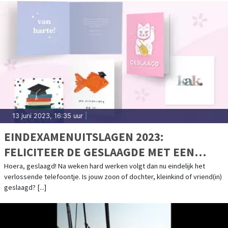
13 juni 2023, 16:35 uur
|
EINDEXAMENUITSLAGEN 2023:
FELICITEER DE GESLAAGDE MET EEN
KAART!
Hoera, geslaagd! Na weken hard werken volgt dan nu eindelijk het
verlossende telefoontje. Is jouw zoon of dochter, kleinkind of vriend(in)
geslaagd? [...]