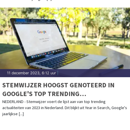
11 december 2023, 6:12 uur
|
STEMWIJZER HOOGST GENOTEERD IN
GOOGLE'S TOP TRENDING
ACTUALITEITEN VAN 2023
NEDERLAND - Stemwijzer voert de lijst aan van top trending
actualiteiten van 2023 in Nederland. Dit blijkt uit Year in Search, Google's
jaarlijkse [...]