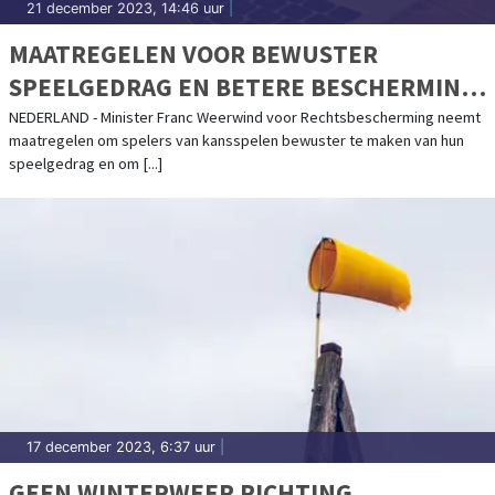
21 december 2023, 14:46 uur
|
MAATREGELEN VOOR BEWUSTER
SPEELGEDRAG EN BETERE BESCHERMING
SPELERS VAN KANSSPELEN
NEDERLAND - Minister Franc Weerwind voor Rechtsbescherming neemt
maatregelen om spelers van kansspelen bewuster te maken van hun
speelgedrag en om [...]
17 december 2023, 6:37 uur
|
GEEN WINTERWEER RICHTING