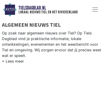
TIELSDAGBLAD.NL
lokaal nieuws tiel en het rivierenland
ALGEMEEN NIEUWS TIEL
Op zoek naar algemeen nieuws over Tiel? Op Tiels
Dagblad vind je praktische informatie, lokale
ontwikkelingen, evenementen en het weerbericht voor
Tiel en omgeving. Wij zorgen ervoor dat jij precies weet
wat er speelt.
PRAKTISCHE INFORMATIE TIEL
Van werkzaamheden op de A15 en de Waaldijk tot
evenementen als de Fruitcorso en het weersbericht voor
het Gelderse Rivierenland rondom Tiel.