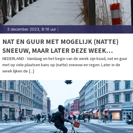
3 december 2023, 8:16 uur
|
NAT EN GUUR MET MOGELIJK (NATTE)
SNEEUW, MAAR LATER DEZE WEEK
ZACHTER
NEDERLAND - Vandaag en het begin van de week zijn koud, nat en guur
met op vele plaatsen kans op (natte) sneeuw en regen. Later in de
week lijken de [...]