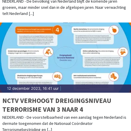
VERWACHT
NEDERLAND - De bevolking van Nederland blijft de komende jaren
groeien, maar minder snel dan in de afgelopen jaren. Naar verwachting
telt Nederland [...]
12 december 2023, 16:41 uur
|
NCTV VERHOOGT DREIGINGSNIVEAU
TERRORISME VAN 3 NAAR 4
NEDERLAND - De voorstelbaarheid van een aanslag tegen Nederland is
dermate toegenomen dat de Nationaal Coördinator
Terrorismebestrijding en [...]