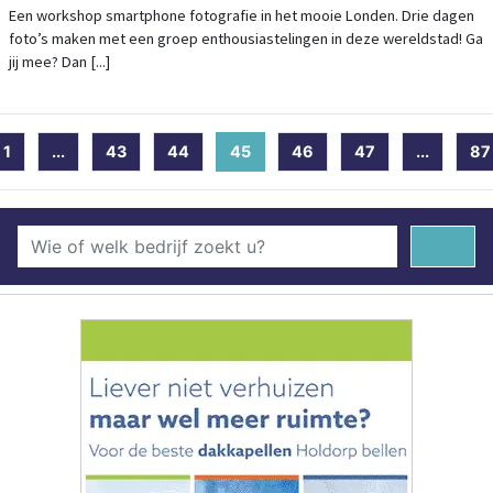
Een workshop smartphone fotografie in het mooie Londen. Drie dagen
foto’s maken met een groep enthousiastelingen in deze wereldstad! Ga
jij mee? Dan [...]
1
...
43
44
45
(current)
46
47
...
87