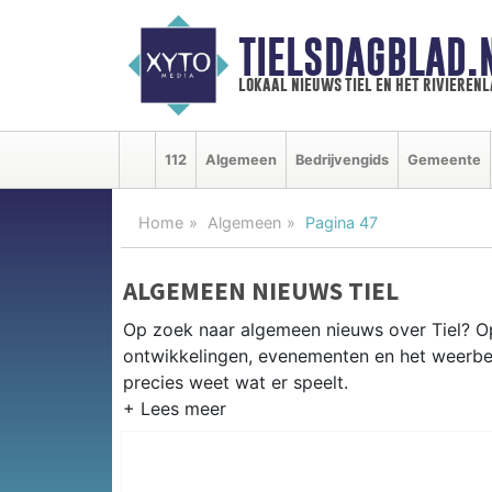
TIELSDAGBLAD.
lokaal nieuws tiel en het rivieren
112
Algemeen
Bedrijvengids
Gemeente
Home
Algemeen
Pagina 47
ALGEMEEN NIEUWS TIEL
Op zoek naar algemeen nieuws over Tiel? Op 
ontwikkelingen, evenementen en het weerberi
precies weet wat er speelt.
PRAKTISCHE INFORMATIE TIEL
Van werkzaamheden op de A15 en de Waaldij