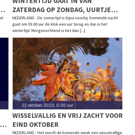
WINTERTIJD GAAT IN VAN
ZATERDAG OP ZONDAG, UURTJE
LANGER SLAAP
it
NEDERLAND - De zomertijd is bijna voorbij. Komende nacht
gaat om 03.00 uur de klok een uur terug en dan is het
wintertijd. Morgenochtend is het dan [...]
22 oktober 2023, 0:30 uur
|
WISSELVALLIG EN VRIJ ZACHT VOOR
J
EIND OKTOBER
NEDERLAND - Het wordt de komende week een wisselvallige