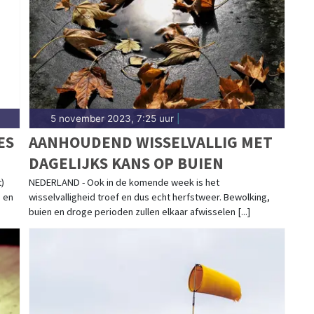
 rondom Tiel.
5 november 2023, 7:25 uur
|
ES
AANHOUDEND WISSELVALLIG MET
DAGELIJKS KANS OP BUIEN
)
NEDERLAND - Ook in de komende week is het
s en
wisselvalligheid troef en dus echt herfstweer. Bewolking,
buien en droge perioden zullen elkaar afwisselen [...]