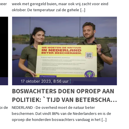
weer
week met geregeld buien, maar ook vrij zacht voor eind
oktober. De temperatuur zal de gehele [...]
17 oktober 2023, 8:56 uur
|
BOSWACHTERS DOEN OPROEP AAN
POLITIEK: `TIJD VAN BETERSCHAP
BELÓVEN IS VOORBIJ`
oi de
NEDERLAND - De overheid moet de natuur beter
beschermen. Dat vindt 86% van de Nederlanders en is de
oproep die honderden boswachters vandaag in het [...]