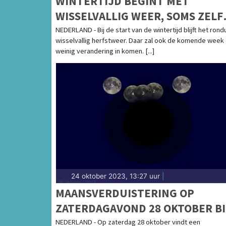
WINTERTIJD BEGINT MET
WISSELVALLIG WEER, SOMS ZELF
ONSTUIMIG
NEDERLAND - Bij de start van de wintertijd blijft het rondu
wisselvallig herfstweer. Daar zal ook de komende week
weinig verandering in komen. [...]
24 oktober 2023, 13:27 uur
|
MAANSVERDUISTERING OP
ZATERDAGAVOND 28 OKTOBER BI
HELDER WEER ZICHTBAAR IN
NEDERLAND - Op zaterdag 28 oktober vindt een