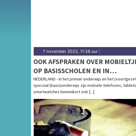
weersbericht voor het Gelderse Rivierenland
7 november 2023, 11:38 uur
|
OOK AFSPRAKEN OVER MOBIELTJ
OP BASISSCHOLEN EN IN
GESPECIALISEERD ONDERWIJS
NEDERLAND - In het primair onderwijs en het (voortgezet
speciaal (basis)onderwijs zijn mobiele telefoons, tablet
smartwatches binnenkort ook [...]