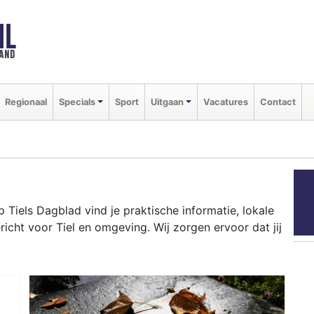
NL
land
Regionaal
Specials
Sport
Uitgaan
Vacatures
Contact
Tiels Dagblad vind je praktische informatie, lokale
cht voor Tiel en omgeving. Wij zorgen ervoor dat jij
k tot evenementen als de Fruitcorso en het