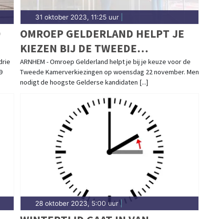
31 oktober 2023, 11:25 uur
|
9
OMROEP GELDERLAND HELPT JE
KIEZEN BIJ DE TWEEDE
KAMERVERKIEZINGEN
drie
ARNHEM - Omroep Gelderland helpt je bij je keuze voor de
9
Tweede Kamerverkiezingen op woensdag 22 november. Men
nodigt de hoogste Gelderse kandidaten [...]
28 oktober 2023, 5:00 uur
|