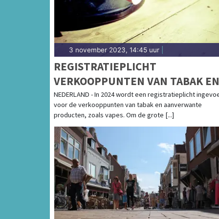
3 november 2023, 14:45 uur
|
REGISTRATIEPLICHT
VERKOOPPUNTEN VAN TABAK E
VAPES
NEDERLAND - In 2024 wordt een registratieplicht ingevo
voor de verkooppunten van tabak en aanverwante
producten, zoals vapes. Om de grote [...]