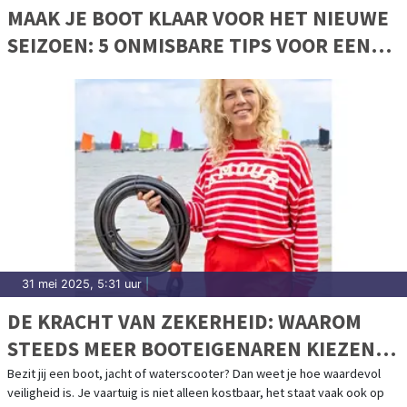
MAAK JE BOOT KLAAR VOOR HET NIEUWE
SEIZOEN: 5 ONMISBARE TIPS VOOR EEN
VEILIGE VAART
31 mei 2025, 5:31 uur
|
DE KRACHT VAN ZEKERHEID: WAAROM
STEEDS MEER BOOTEIGENAREN KIEZEN
VOOR CAVO KABELSLOTEN
Bezit jij een boot, jacht of waterscooter? Dan weet je hoe waardevol
veiligheid is. Je vaartuig is niet alleen kostbaar, het staat vaak ook op