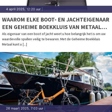
4 april 2025, 12:20 uur
|
WAAROM ELKE BOOT- EN JACHTEIGENAAR
EEN GEHEIME BOEKKLUIS VAN METAAL
MOET HEBBEN
Als eigenaar van een boot of jacht weet u hoe belangrijk het is om uw
waardevolle spullen veilig te bewaren. Met de Geheime Boekkluis
Metaal kunt u [...]
26 maart 2025, 7:03 uur
|