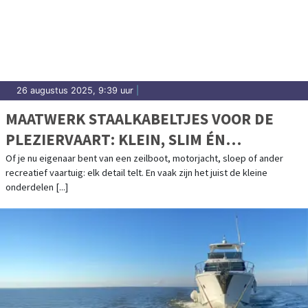
26 augustus 2025, 9:39 uur
|
MAATWERK STAALKABELTJES VOOR DE
PLEZIERVAART: KLEIN, SLIM ÉN
OERSTERK
Of je nu eigenaar bent van een zeilboot, motorjacht, sloep of ander
recreatief vaartuig: elk detail telt. En vaak zijn het juist de kleine
onderdelen [...]