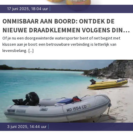
17 juni 2025, 18:04 uur
|
ONMISBAAR AAN BOORD: ONTDEK DE
NIEUWE DRAADKLEMMEN VOLGENS DIN
EN 13411-5
Of je nu een doorgewinterde watersporter bent of net begint met
klussen aan je boot: een betrouwbare verbinding is letterlijk van
levensbelang. [...]
3 juni 2025, 14:44 uur
|