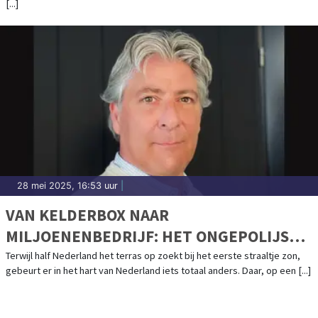
[...]
28 mei 2025, 16:53 uur
|
VAN KELDERBOX NAAR
MILJOENENBEDRIJF: HET ONGEPOLIJSTE
SUCCESVERHAAL VAN NAUTICGEAR.NL
Terwijl half Nederland het terras op zoekt bij het eerste straaltje zon,
gebeurt er in het hart van Nederland iets totaal anders. Daar, op een [...]