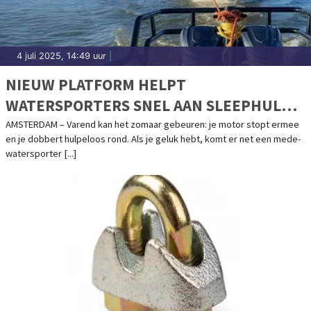
4 juli 2025, 14:49 uur
|
NIEUW PLATFORM HELPT
WATERSPORTERS SNEL AAN SLEEPHULP:
SLEPENDOENWESAMEN.NL LIVE
AMSTERDAM – Varend kan het zomaar gebeuren: je motor stopt ermee
en je dobbert hulpeloos rond. Als je geluk hebt, komt er net een mede-
watersporter [...]