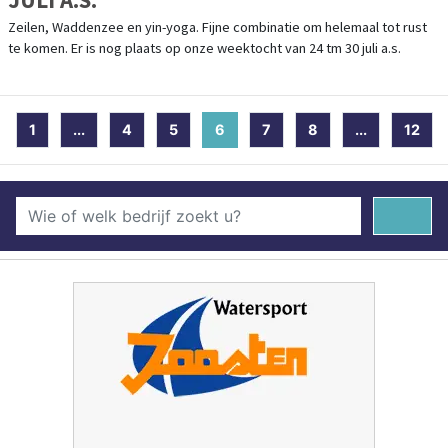
Zeilen, Waddenzee en yin-yoga. Fijne combinatie om helemaal tot rust
te komen. Er is nog plaats op onze weektocht van 24 tm 30 juli a.s.
1
...
4
5
6
(current)
7
8
...
12