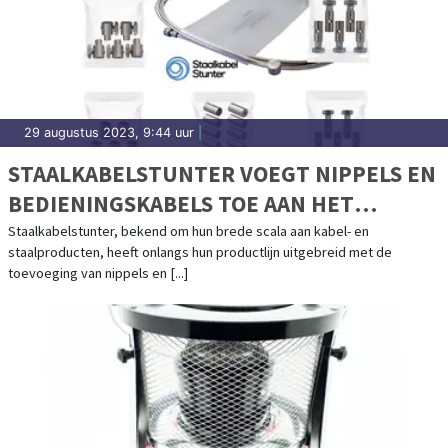
29 augustus 2023, 9:44 uur
|
STAALKABELSTUNTER VOEGT NIPPELS EN
BEDIENINGSKABELS TOE AAN HET
ASSORTIMENT
Staalkabelstunter, bekend om hun brede scala aan kabel- en
staalproducten, heeft onlangs hun productlijn uitgebreid met de
toevoeging van nippels en [...]